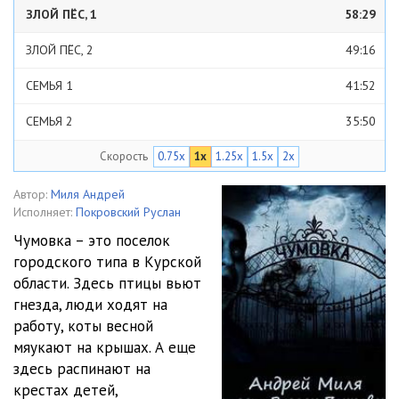
ЗЛОЙ ПЁС, 1
58:29
ЗЛОЙ ПЁС, 2
49:16
СЕМЬЯ 1
41:52
СЕМЬЯ 2
35:50
Скорость
0.75x
1x
1.25x
1.5x
2x
Автор:
Миля Андрей
Исполняет:
Покровский Руслан
Чумовка – это поселок
городского типа в Курской
области. Здесь птицы вьют
гнезда, люди ходят на
работу, коты весной
мяукают на крышах. А еще
здесь распинают на
крестах детей,