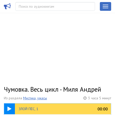
Чумовка. Весь цикл - Миля Андрей
Из раздела
Мистика, ужасы
3 часа 5 минут
58:29
00:00
00:00
ЗЛОЙ ПЁС, 1