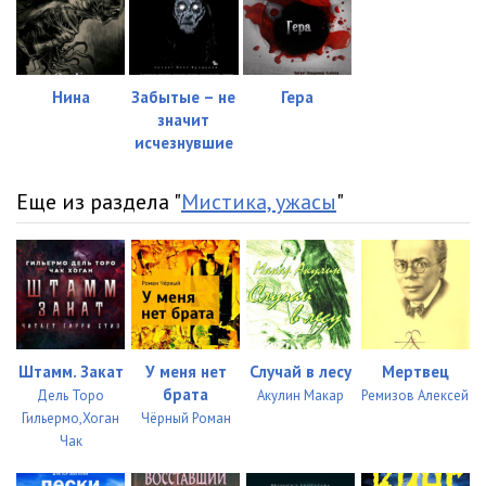
Нина
Забытые – не
Гера
значит
исчезнувшие
Еще из раздела "
Мистика, ужасы
"
Штамм. Закат
У меня нет
Случай в лесу
Мертвец
брата
Дель Торо
Акулин Макар
Ремизов Алексей
Гильермо,Хоган
Чёрный Роман
Чак