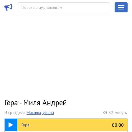
Гера - Миля Андрей
Из раздела
Мистика, ужасы
32 минуты
32:37
00:00
00:00
Гера