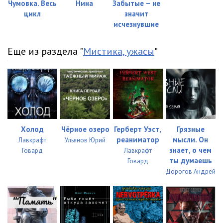
Чумовка. Весь
Нина
Забытые – не
цикл
значит
исчезнувшие
Еще из раздела "
Мистика, ужасы
"
Холод
Чёрное озеро
Герберт Уэст,
Грязные
реаниматор
мысли. Он
Лавкрафт
Ульянов Юрий
знает, о чем
Говард
Лавкрафт
ты думаешь
Говард
Дорогов Андрей