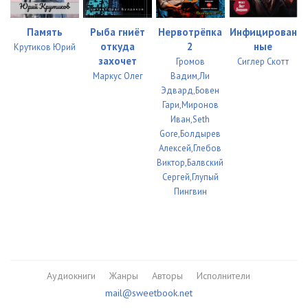
Память
Рыба гниёт
Нервотрёпка
Инфицирован
откуда
2
ные
Крутиков Юрий
захочет
Громов
Сиглер Скотт
Маркус Олег
Вадим,Ли
Эдвард,Бовен
Гари,Миронов
Иван,Seth
Gore,Болдырев
Алексей,Глебов
Виктор,Балвский
Сергей,Глупый
Пингвин
Аудиокниги
Жанры
Авторы
Исполнители
mail@sweetbook.net