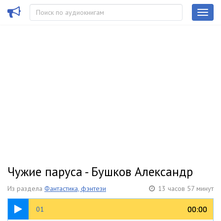
Чужие паруса - Бушков Александр
Из раздела
Фантастика, фэнтези
13 часов 57 минут
09:39
00:00
00:00
01