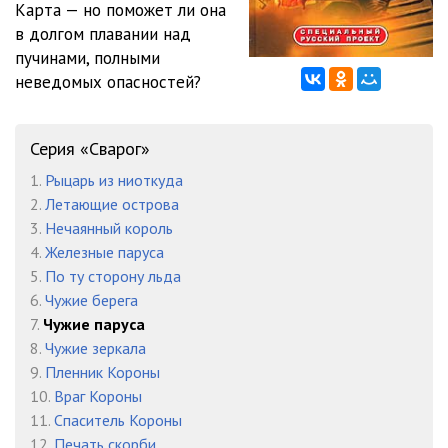
Карта — но поможет ли она
12
09:51
в долгом плавании над
13
09:10
пучинами, полными
неведомых опасностей?
14
00:56
15
09:41
Серия «Сварог»
16
09:19
1.
Рыцарь из ниоткуда
2.
Летающие острова
17
09:11
3.
Нечаянный король
18
09:16
4.
Железные паруса
5.
По ту сторону льда
19
09:13
6.
Чужие берега
7.
Чужие паруса
20
09:27
8.
Чужие зеркала
21
03:15
9.
Пленник Короны
10.
Враг Короны
22
09:23
11.
Спаситель Короны
12.
Печать скорби