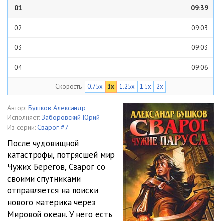
01
09:39
02
09:03
03
09:03
04
09:06
Скорость
0.75x
1x
1.25x
1.5x
2x
05
09:03
06
10:23
Автор:
Бушков Александр
Исполняет:
Заборовский Юрий
07
03:01
Из серии:
Сварог #7
После чудовищной
08
09:47
катастрофы, потрясшей мир
Чужих Берегов, Сварог со
09
09:49
своими спутниками
10
10:31
отправляется на поиски
нового материка через
11
09:20
Мировой океан. У него есть