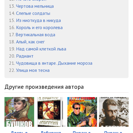
23
09:02
13.
Чертова мельница
24
09:49
14.
Слепые солдаты
15.
Из ниоткуда в никуда
25
09:27
16.
Король и его королева
17.
Вертикальная вода
26
09:17
18.
Алый, как снег
27
09:08
19.
Над самой клеткой льва
20.
Радиант
28
03:24
21.
Чудовища в янтаре. Дыхание мороза
22.
Улица моя тесна
29
09:10
30
09:10
Другие произведения автора
31
09:11
32
09:01
33
09:06
34
09:02
Дверь в
Лабиринт
Пиранья.
Пиранья.