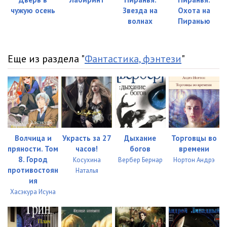
чужую осень
Звезда на
Охота на
35
04:39
волнах
Пиранью
36
09:07
37
10:02
Еще из раздела "
Фантастика, фэнтези
"
38
09:25
39
09:05
40
09:04
Волчица и
Украсть за 27
Дыхание
Торговцы во
41
09:03
пряности. Том
часов!
богов
времени
42
03:20
8. Город
Косухина
Вербер Бернар
Нортон Андрэ
противостоян
Наталья
43
09:30
ия
Хасэкура Исуна
44
09:04
45
09:08