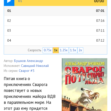
00:00
00:00
01
01
07:01
02
07:16
03
07:11
04
07:12
Скорость
0.75x
1x
1.25x
1.5x
2x
05
08:34
06
07:15
Автор:
Бушков Александр
Исполняет:
Савицкий Николай
07
07:07
Из серии:
Сварог #5
Пятая книга о
08
07:10
приключениях Сварога
повествует о новых
09
07:13
приключениях майора ВДВ
10
07:14
в параллельном мире. На
этот раз ему придется
11
07:07