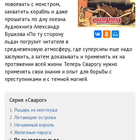
повоевать с монстром,
захватить корабль и даже
12
07:47
прошагать по дну океана.
13
07:05
Аудиокнига Александр
Бушкова «По ту сторону
14
08:53
льда» погрузит читателя в
средневековую атмосферу, где суперсилы еще надо
15
07:19
заслужить, а затем доказывать и применять их на
16
06:34
протяжении всей жизни. Теперь Сварогу нужно
применять свои знания и опыт для борьбы с
17
07:07
преступниками и с темной магией.
18
07:09
19
07:16
Серия «Сварог»
1.
Рыцарь из ниоткуда
20
07:11
2.
Летающие острова
21
07:13
3.
Нечаянный король
4.
Железные паруса
22
07:06
5.
По ту сторону льда