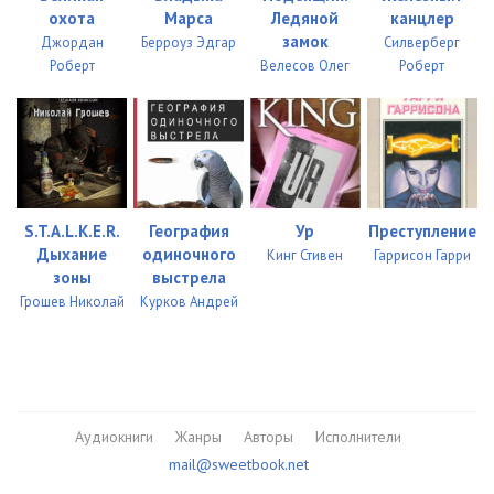
45
07:34
охота
Марса
Ледяной
канцлер
замок
Джордан
Берроуз Эдгар
Силверберг
46
07:36
Роберт
Велесов Олег
Роберт
47
07:40
48
08:14
49
07:49
S.T.A.L.K.E.R.
География
Ур
Преступление
50
08:15
Дыхание
одиночного
Кинг Стивен
Гаррисон Гарри
зоны
выстрела
51
04:19
Грошев Николай
Курков Андрей
52
07:40
53
07:38
54
07:32
Аудиокниги
Жанры
Авторы
Исполнители
55
07:34
mail@sweetbook.net