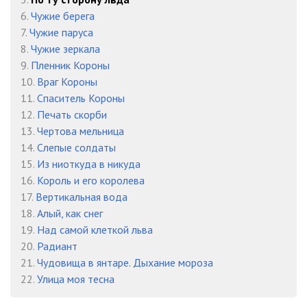
6.
Чужие берега
23
07:04
7.
Чужие паруса
24
07:02
8.
Чужие зеркала
9.
Пленник Короны
25
02:17
10.
Враг Короны
11.
Спаситель Короны
26
07:11
12.
Печать скорби
27
07:06
13.
Чертова мельница
14.
Слепые солдаты
28
07:33
15.
Из ниоткуда в никуда
16.
Король и его королева
29
07:11
17.
Вертикальная вода
30
07:41
18.
Алый, как снег
19.
Над самой клеткой льва
31
07:08
20.
Радиант
21.
Чудовища в янтаре. Дыхание мороза
32
07:06
22.
Улица моя тесна
33
07:30