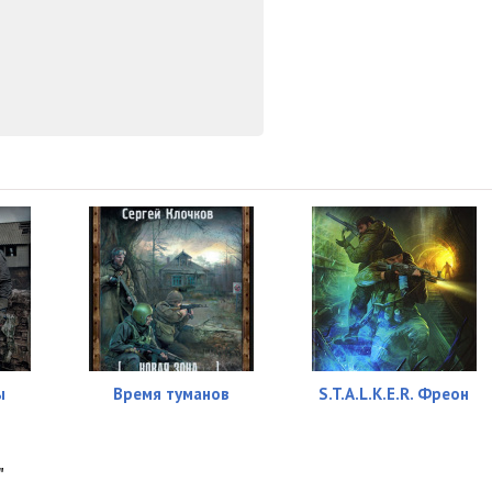
14:55
10:33
20:51
21:02
08:00
07:27
19:40
15:12
19:46
ы
Время туманов
S.T.A.L.K.E.R. Фреон
12:22
15:22
"