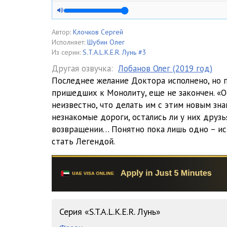
005
006
Автор:
Клочков Сергей
Исполняет:
Шубин Олег
007
Из серии:
S.T.A.L.K.E.R. Лунь #3
Другая озвучка:
Лобанов Олег (2019 год)
008
Последнее желание Доктора исполнено, но п
пришедших к Монолиту, еще не закончен. «О
009
неизвестно, что делать им с этим новым зна
010
незнакомые дороги, остались ли у них друзь
возвращении… Понятно пока лишь одно – ис
011
стать Легендой.
012
013
014
Серия «S.T.A.L.K.E.R. Лунь»
015