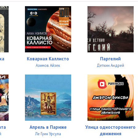
25:56
12:48
25:14
10:09
04:15
ка
Коварная Каллисто
Паргелий
08:55
Азимов Айзек
Деткин Андрей
04:53
07:26
10:36
12:23
16:29
ата
Апрель в Париже
Улица одностороннего
движения
й
Ле Гуин Урсула
07:11