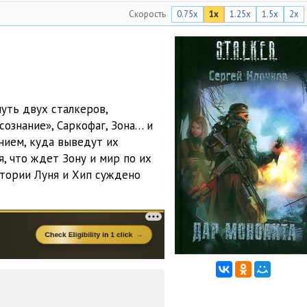
Скорость
0.75x
1x
1.25x
1.5x
2x
12:59
21:03
22:30
14:41
уть двух сталкеров,
сознание», Саркофаг, Зона… и
16:13
нием, куда выведут их
09:45
я, что ждет Зону и мир по их
тории Луня и Хип суждено
20:57
14:11
19:55
16:41
14:20