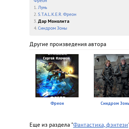
Фреон
016
1.
Лунь
2.
S.T.A.L.K.E.R. Фреон
017
3.
Дар Монолита
018
4.
Синдром Зоны
019
Другие произведения автора
020
021
022
023
024
Фреон
Синдром Зон
025
026
Еще из раздела "
Фантастика, фэнтези