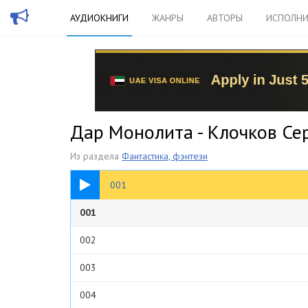
АУДИОКНИГИ
ЖАНРЫ
АВТОРЫ
ИСПОЛНИ
Дар Монолита - Клочков Се
Из раздела
Фантастика, фэнтези
11:06
001
001
002
003
004