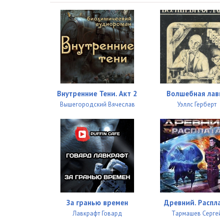
027
028
029
030
031
Внутренние Тени. Акт 2
Волшебная лав
032
Вышегородский Вячеслав
Уэллс Герберт
033
034
035
036
037
За гранью времен
Древний. Распл
Лавкрафт Говард
Тармашев Серге
038