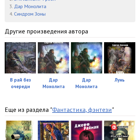
3.
Дар Монолита
4.
Синдром Зоны
Другие произведения автора
В рай без
Дар
Дар
Лунь
очереди
Монолита
Монолита
Еще из раздела "
Фантастика, фэнтези
"