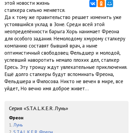
этой новости жизнь
12_CHast_12
16:43
сталкера сильно меняется.
13_CHast_13
21:41
Да к тому же правительство решает изменить уже
устоявшийся уклад в Зоне. Среди всей этой
14_CHast_14
38:04
неопределённости барыга Хорь нанимает Фреона
для особого задания. Немолодому хмурому сталкеру
15_CHast_15
29:00
компанию составят бывший врач, а ныне
16_CHast_16
19:44
оптимистичный свободовец Фельдшер и молодой,
успевший наворотить немало плохих дел, сталкер
17_CHast_17
21:01
Ересь. Эту троицу ждут увлекательные приключения.
Ещё долго сталкеры будут вспоминать Фреона,
18_CHast_18
42:43
Фельдшера и Филосова. Никто не вечен в мире, все
19_CHast_19
35:25
уйдет, Но вечно имя доброе живет…
20_CHast_20
39:42
Серия «S.T.A.L.K.E.R. Лунь»
21_CHast_21
51:49
Фреон
22_CHast_22
33:43
1.
Лунь
2.
S.T.A.L.K.E.R. Фреон