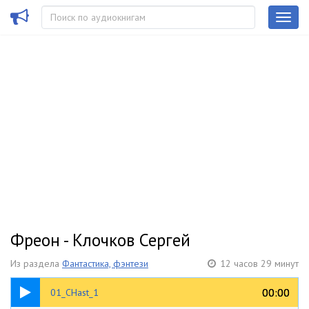
Фреон - Клочков Сергей
Из раздела
Фантастика, фэнтези
12 часов 29 минут
32:43
00:00
00:00
01_CHast_1