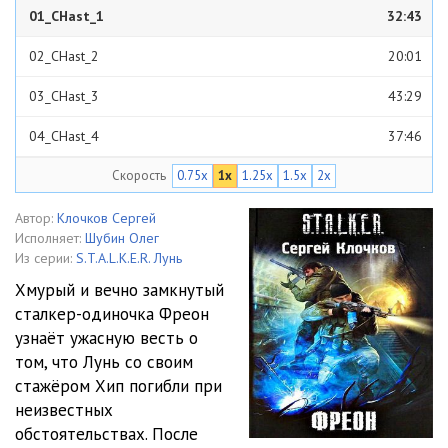
01_CHast_1
32:43
02_CHast_2
20:01
03_CHast_3
43:29
04_CHast_4
37:46
Скорость
0.75x
1x
1.25x
1.5x
2x
05_CHast_5
37:07
06_CHast_6
43:23
Автор:
Клочков Сергей
Исполняет:
Шубин Олег
07_CHast_7
28:34
Из серии:
S.T.A.L.K.E.R. Лунь
Хмурый и вечно замкнутый
08_CHast_8
31:09
сталкер-одиночка Фреон
узнаёт ужасную весть о
09_CHast_9
33:25
том, что Лунь со своим
10_CHast_10
42:13
стажёром Хип погибли при
неизвестных
11_CHast_11
50:32
обстоятельствах. После