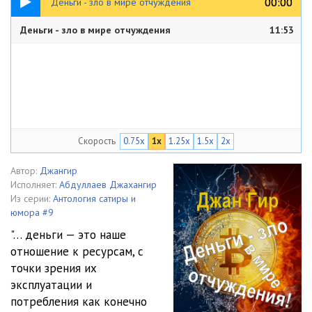
00:00
00:00
Деньги - зло в мире отчуждения
Деньги - зло в мире отчуждения
11:53
Скорость
0.75x
1x
1.25x
1.5x
2x
Автор:
Джангир
Исполняет:
Абдуллаев Джахангир
Из серии:
Антология сатиры и
юмора #9
"… деньги — это наше
отношение к ресурсам, с
точки зрения их
эксплуатации и
потребления как конечно