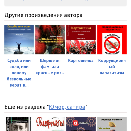
Другие произведения автора
Судьба или
Шерше ля
Картошечка
Коррупционн
воля, или
фам, или
ый
почему
красные розы
паразитизм
безвольные
верят в...
Еще из раздела "
Юмор, сатира
"