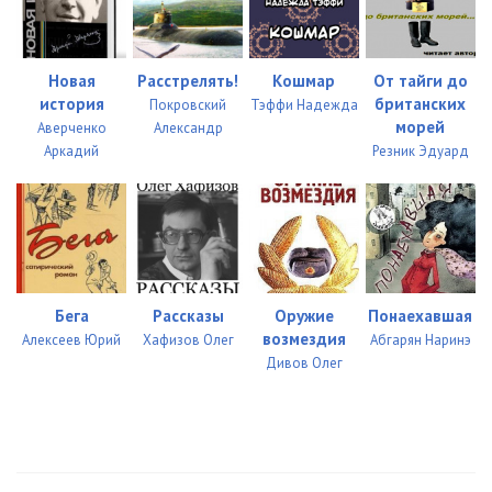
Новая
Расстрелять!
Кошмар
От тайги до
история
британских
Покровский
Тэффи Надежда
морей
Аверченко
Александр
Аркадий
Резник Эдуард
Бега
Рассказы
Оружие
Понаехавшая
возмездия
Алексеев Юрий
Хафизов Олег
Абгарян Наринэ
Дивов Олег