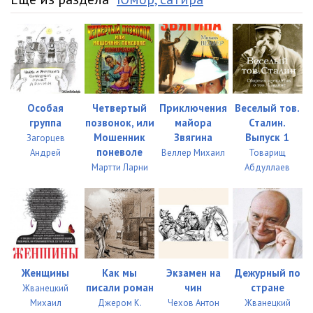
Особая
Четвертый
Приключения
Веселый тов.
группа
позвонок, или
майора
Сталин.
Мошенник
Звягина
Выпуск 1
Загорцев
поневоле
Андрей
Веллер Михаил
Товарищ
Мартти Ларни
Абдуллаев
Женщины
Как мы
Экзамен на
Дежурный по
писали роман
чин
стране
Жванецкий
Михаил
Джером К.
Чехов Антон
Жванецкий