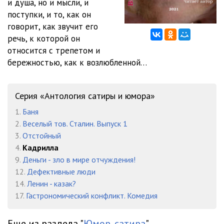
и душа, но и мысли, и
поступки, и то, как он
говорит, как звучит его
речь, к которой он
относится с трепетом и
бережностью, как к возлюбленной…
Серия «Антология сатиры и юмора»
1.
Баня
2.
Веселый тов. Сталин. Выпуск 1
3.
Отстойный
4.
Кадрилла
9.
Деньги - зло в мире отчуждения!
12.
Дефективные люди
14.
Ленин - казак?
17.
Гастрономический конфликт. Комедия
Еще из раздела "
Юмор, сатира
"