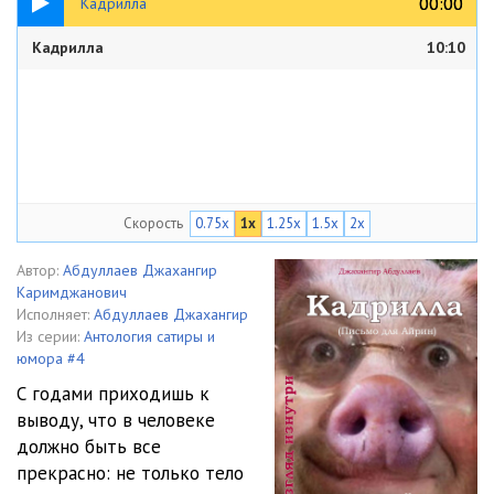
00:00
00:00
Кадрилла
Кадрилла
10:10
Скорость
0.75x
1x
1.25x
1.5x
2x
Автор:
Абдуллаев Джахангир
Каримджанович
Исполняет:
Абдуллаев Джахангир
Из серии:
Антология сатиры и
юмора #4
С годами приходишь к
выводу, что в человеке
должно быть все
прекрасно: не только тело