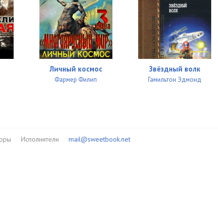
Личный космос
Звёздный волк
Фармер Филип
Гамильтон Эдмонд
торы
Исполнители
mail@sweetbook.net