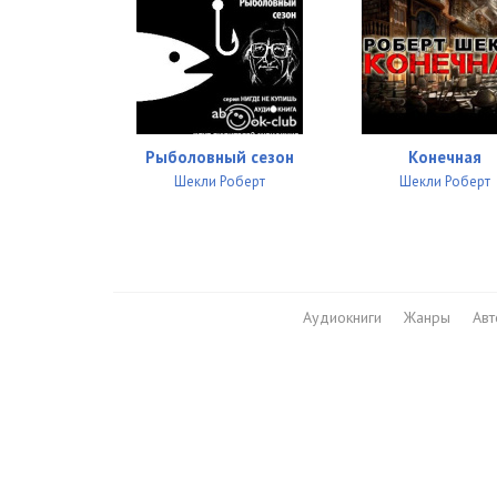
Рыболовный сезон
Конечная
Шекли Роберт
Шекли Роберт
Аудиокниги
Жанры
Ав