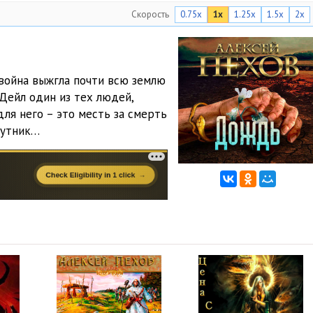
Скорость
0.75x
1x
1.25x
1.5x
2x
война выжгла почти всю землю
 Дейл один из тех людей,
для него – это месть за смерть
путник…