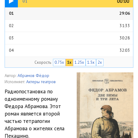
00:00
00:00
01
01
29:06
02
31:33
03
30:28
04
32:03
Скорость
0.75x
1x
1.25x
1.5x
2x
Автор:
Абрамов Фёдор
Исполняет:
Актеры театров
Радиопостановка по
одноименному роману
Федора Абрамова. Этот
роман является второй
частью тетралогии
Абрамова о жителях села
Пекашино.