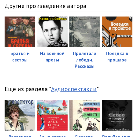
Другие произведения автора
Братья и
Из военной
Пролетали
Поездка в
сестры
прозы
лебеди.
прошлое
Рассказы
Еще из раздела "
Аудиоспектакли
"
Репетитор
Алые паруса
Детство.
Радуйся, мир,