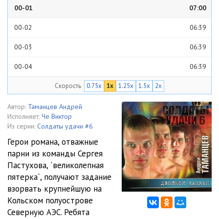
00-01
07:00
00-02
06:39
00-03
06:39
00-04
06:39
Скорость
0.75x
1x
1.25x
1.5x
2x
00-05
06:40
00-06
06:34
Автор:
Таманцев Андрей
Исполняет:
Че Виктор
00-07
06:40
Из серии:
Солдаты удачи #6
Герои романа, отважные
00-08
06:32
парни из команды Сергея
Пастухова, `великолепная
01-01
06:18
пятерка`, получают задание
01-02
06:05
взорвать крупнейшую на
Кольском полуострове
01-03
06:03
Северную АЭС. Ребята