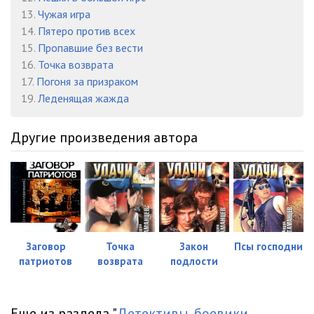
02-02
06:10
13.
Чужая игра
02-03
05:56
14.
Пятеро против всех
15.
Пропавшие без вести
02-04
06:05
16.
Точка возврата
17.
Погоня за призраком
02-05
05:58
19.
Леденящая жажда
02-06
05:59
Другие произведения автора
02-07
06:08
02-08
06:02
03-01
06:04
03-02
05:49
Заговор
Точка
Закон
Псы господни
03-03
06:02
патриотов
возврата
подлости
03-04
06:06
03-05
05:54
Еще из раздела "
Детективы, боевики,