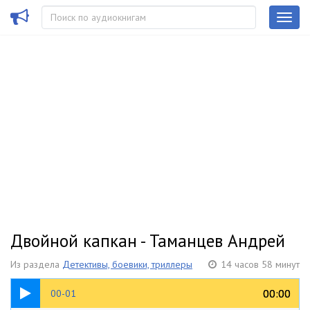
Двойной капкан - Таманцев Андрей
Из раздела
Детективы, боевики, триллеры
14 часов 58 минут
07:00
00:00
00:00
00-01