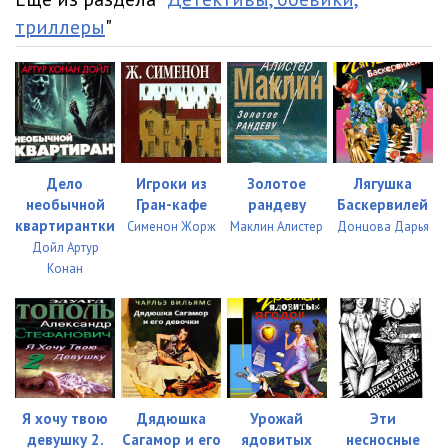
триллеры
"
03-06
06:10
03-07
05:59
03-08
05:58
03-09
05:58
Дело
Игроки из
Золотое
Лягушка
03-10
06:16
необычной
Гран-кафе
рандеву
Баскервилей
квартирантки
Сименон Жорж
Маклин Алистер
Донцова Дарья
04-01
05:47
Дойл Артур
Конан
04-02
05:41
04-03
05:43
04-04
05:47
04-05
05:41
Я хочу твою
Дядюшка
Урожай
Эти
04-06
05:32
девушку 2.
Сагамор и его
ядовитых
несносные