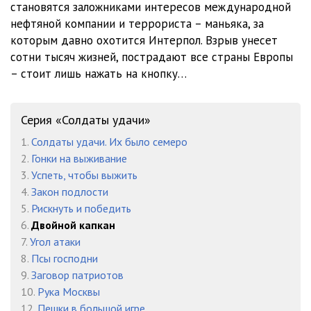
становятся заложниками интересов международной
01-04
06:14
нефтяной компании и террориста – маньяка, за
01-05
06:13
которым давно охотится Интерпол. Взрыв унесет
сотни тысяч жизней, пострадают все страны Европы
01-06
06:12
– стоит лишь нажать на кнопку…
01-07
06:19
01-08
06:34
Серия «Солдаты удачи»
1.
Солдаты удачи. Их было семеро
01-09
06:32
2.
Гонки на выживание
01-10
06:46
3.
Успеть, чтобы выжить
4.
Закон подлости
01-11
06:19
5.
Рискнуть и победить
6.
Двойной капкан
01-12
06:27
7.
Угол атаки
01-13
06:26
8.
Псы господни
9.
Заговор патриотов
02-01
06:04
10.
Рука Москвы
12.
Пешки в большой игре