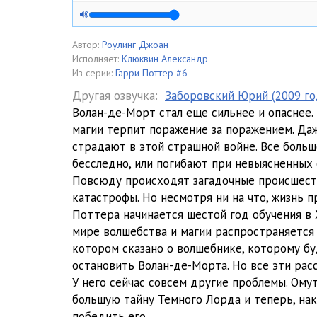
0005
0006
Автор:
Роулинг Джоан
Исполняет:
Клюквин Александр
0007
Из серии:
Гарри Поттер #6
Другая озвучка:
Заборовский Юрий (2009 го
0008
Волан-де-Морт стал еще сильнее и опаснее.
магии терпит поражение за поражением. Да
0009
страдают в этой страшной войне. Все боль
0010
бесследно, или погибают при невыясненных 
Повсюду происходят загадочные происшест
0011
катастрофы. Но несмотря ни на что, жизнь п
Поттера начинается шестой год обучения в 
0012
мире волшебства и магии распространяется 
0013
котором сказано о волшебнике, которому бу
остановить Волан-де-Морта. Но все эти рас
0014
У него сейчас совсем другие проблемы. Ому
большую тайну Темного Лорда и теперь, нако
0015
победить его.