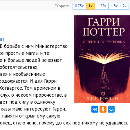
Скорость
0.75x
1x
1.25x
1.5x
2x
17:18
16:30
24:08
д)
21:59
 В борьбе с ним Министерство
же простые маглы и те
21:52
ше и больше людей исчезают
20:57
обстоятельствах.
вия и необъяснимые
21:14
родолжается. И для Гарри
Хогвартсе. Тем временем в
20:27
слух о некоем пророчестве, в
24:51
дет под силу в одиночку
сказы мало интересуют Гарри.
22:40
т памяти открыл ему самую
нец, стало ясно, почему до сих пор никому не удавалось
16:38