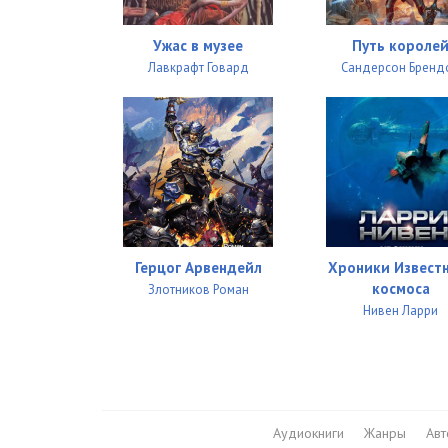
0039
Ужас в музее
Путь короле
Лавкрафт Говард
Сандерсон Бренд
0040
0041
0042
0043
0044
Герцог Арвендейл
Хроники Извест
0045
космоса
Злотников Роман
Нивен Ларри
0046
0047
0048
Аудиокниги
Жанры
Ав
0049