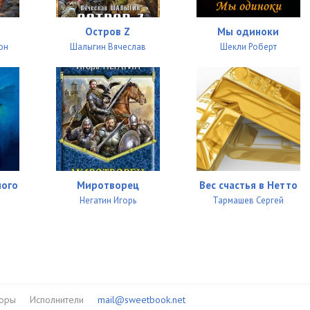
06:06
й
Остров Z
Мы одиноки
он
Шалыгин Вячеслав
Шекли Роберт
08:59
05:41
08:51
06:45
04:28
ного
Миротворец
Вес счастья в Нетто
06:13
Негатин Игорь
Тармашев Сергей
07:51
07:56
06:28
торы
Исполнители
mail@sweetbook.net
10:06