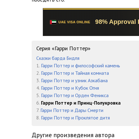
0016
0017
0018
0019
Серия «Гарри Поттер»
0020
Сказки барда Бидля
1.
Гарри Поттер и философский камень
0021
2.
Гарри Поттер и Тайная комната
0022
3.
Гарри Поттер и узник Азкабана
4.
Гарри Поттер и Кубок Огня
0023
5.
Гарри Поттер и Орден Феникса
6.
Гарри Поттер и Принц-Полукровка
0024
7.
Гарри Поттер и Дары Смерти
0025
8.
Гарри Поттер и Проклятое дитя
0026
Другие произведения автора