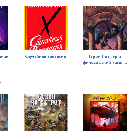
10:31
12:47
13:27
10:23
10:20
зник
Случайная вакансия
Гарри Поттер и
08:48
философский камень
08:44
"
03:04
05:32
04:28
06:21
04:11