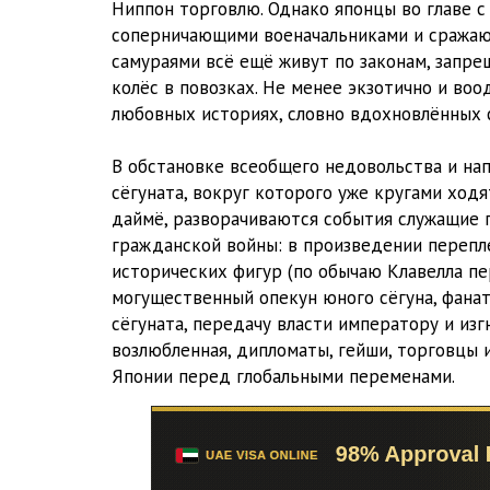
Ниппон торговлю. Однако японцы во главе 
соперничающими военачальниками и сражаю
самураями всё ещё живут по законам, запр
колёс в повозках. Не менее экзотично и во
любовных историях, словно вдохновлённых
В обстановке всеобщего недовольства и нап
сёгуната, вокруг которого уже кругами ходя
даймё, разворачиваются события служащие
гражданской войны: в произведении перепл
исторических фигур (по обычаю Клавелла пе
могущественный опекун юного сёгуна, фана
сёгуната, передачу власти императору и изг
возлюбленная, дипломаты, гейши, торговцы 
Японии перед глобальными переменами.