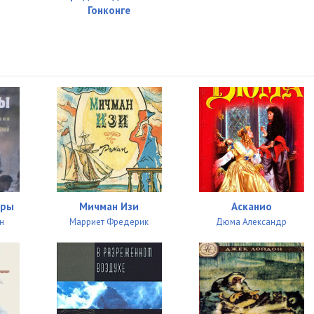
Гонконге
ары
Мичман Изи
Асканио
н
Марриет Фредерик
Дюма Александр