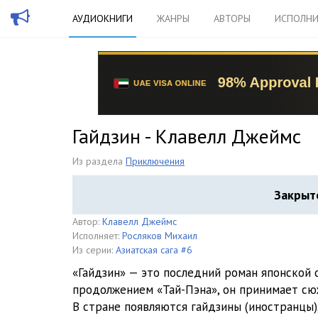
АУДИОКНИГИ
ЖАНРЫ
АВТОРЫ
ИСПОЛНИ
Гайдзин - Клавелл Джеймс
Из раздела
Приключения
Закрыт
Автор:
Клавелл Джеймс
Исполняет:
Росляков Михаил
Из серии:
Азиатская сага #6
«Гайдзин» — это последний роман японской 
продолжением «Тай-Пэна», он принимает сю
В стране появляются гайдзины (иностранцы)