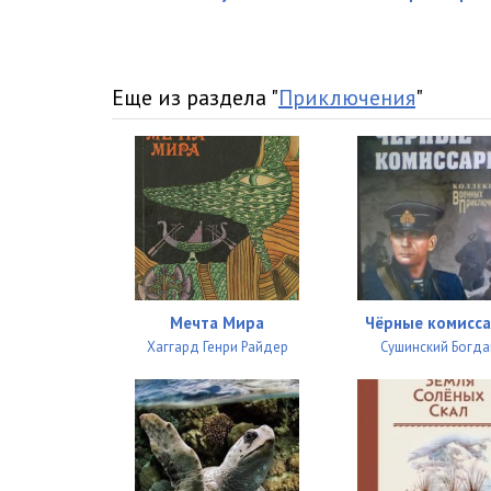
Еще из раздела "
Приключения
"
Мечта Мира
Чёрные комисс
Хаггард Генри Райдер
Сушинский Богда