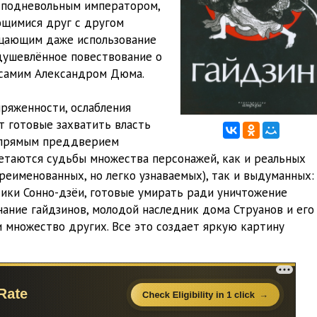
с подневольным императором,
щимися друг с другом
ещающим даже использование
одушевлённое повествование о
 самим Александром Дюма.
ряженности, ослабления
т готовые захватить власть
 прямым преддверием
етаются судьбы множества персонажей, как и реальных
реименованных, но легко узнаваемых), так и выдуманных:
тики Сонно-дзёи, готовые умирать ради уничтожение
нание гайдзинов, молодой наследник дома Струанов и его
и множество других. Все это создает яркую картину