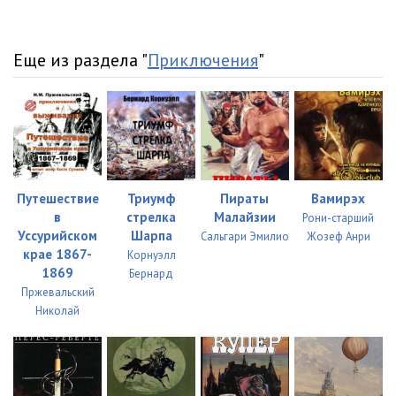
034
05:28
035
07:43
Еще из раздела "
Приключения
"
036
05:45
037
05:28
038
08:21
039
06:18
Путешествие
Триумф
Пираты
Вамирэх
в
стрелка
Малайзии
Рони-старший
040
05:03
Уссурийском
Шарпа
Сальгари Эмилио
Жозеф Анри
крае 1867-
Корнуэлл
041
06:02
1869
Бернард
Пржевальский
042
05:23
Николай
043
05:28
044
05:09