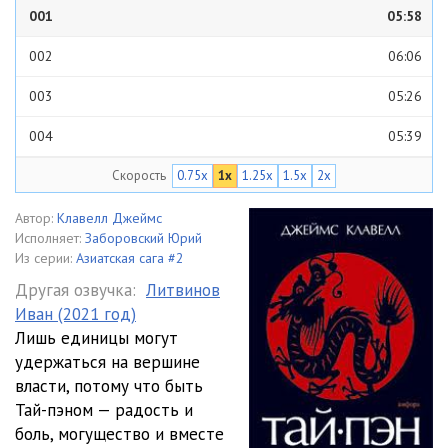
001
05:58
002
06:06
003
05:26
004
05:39
Скорость
0.75x
1x
1.25x
1.5x
2x
005
06:05
006
05:22
Автор:
Клавелл Джеймс
Исполняет:
Заборовский Юрий
007
05:03
Из серии:
Азиатская сага #2
Другая озвучка:
Литвинов
008
08:20
Иван (2021 год)
Лишь единицы могут
009
05:32
удержаться на вершине
010
06:09
власти, потому что быть
Тай-пэном — радость и
011
06:37
боль, могущество и вместе