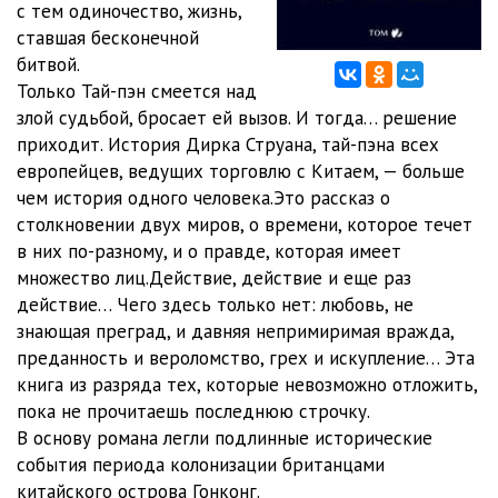
с тем одиночество, жизнь,
012
06:19
ставшая бесконечной
013
05:11
битвой.
часть 2
Только Тай-пэн смеется над
злой судьбой, бросает ей вызов. И тогда… решение
014
05:16
приходит. История Дирка Струана, тай-пэна всех
015
06:40
европейцев, ведущих торговлю с Китаем, — больше
чем история одного человека.Это рассказ о
016
05:02
столкновении двух миров, о времени, которое течет
в них по-разному, и о правде, которая имеет
017
05:33
множество лиц.Действие, действие и еще раз
018
05:07
действие… Чего здесь только нет: любовь, не
знающая преград, и давняя непримиримая вражда,
019
05:13
преданность и вероломство, грех и искупление… Эта
книга из разряда тех, которые невозможно отложить,
020
05:09
пока не прочитаешь последнюю строчку.
021
03:34
В основу романа легли подлинные исторические
события периода колонизации британцами
022
05:51
китайского острова Гонконг.