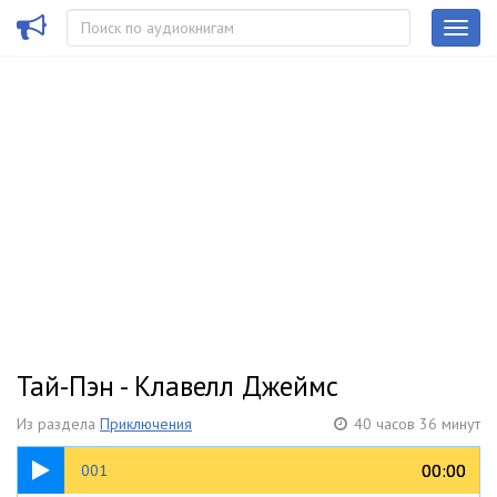
Тай-Пэн - Клавелл Джеймс
Из раздела
Приключения
40 часов 36 минут
05:58
00:00
00:00
001
часть 1