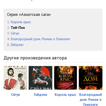
023
05:27
Серия «Азиатская сага»
024
06:24
1.
Король крыс
025
07:55
2.
Тай-Пэн
3.
Сёгун
026
14:37
4.
Благородный дом. Роман о Гонконге
027
05:37
6.
Гайдзин
028
05:21
Другие произведения автора
029
05:20
030
03:09
031
05:28
032
09:56
Сёгун
Гайдзин
Король крыс
Благородный
дом. Роман о
033
05:18
Гонконге