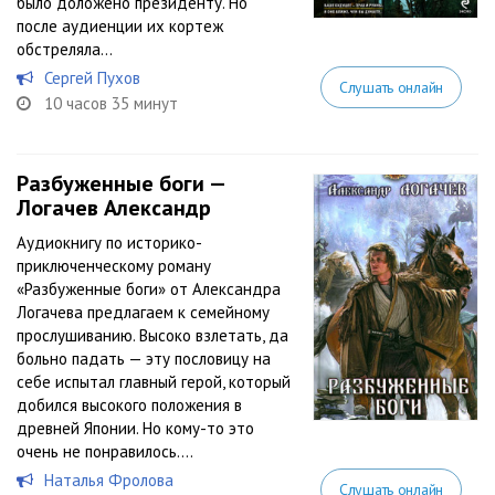
было доложено президенту. Но
после аудиенции их кортеж
обстреляла...
Сергей Пухов
Слушать онлайн
10 часов 35 минут
Разбуженные боги —
Логачев Александр
Аудиокнигу по историко-
приключенческому роману
«Разбуженные боги» от Александра
Логачева предлагаем к семейному
прослушиванию. Высоко взлетать, да
больно падать — эту пословицу на
себе испытал главный герой, который
добился высокого положения в
древней Японии. Но кому-то это
очень не понравилось....
Наталья Фролова
Слушать онлайн