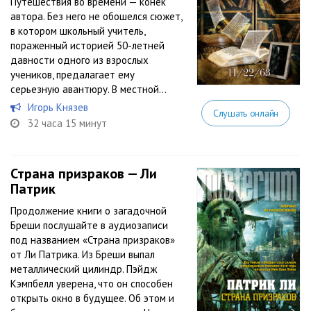
Путешествия во времени — конек
автора. Без него не обошелся сюжет,
в котором школьный учитель,
пораженный историей 50-летней
давности одного из взрослых
учеников, предалагает ему
серьезную авантюру. В местной...
Игорь Князев
Слушать онлайн
32 часа 15 минут
Страна призраков — Ли
Патрик
Продолжение книги о загадочной
Бреши послушайте в аудиозаписи
под названием «Страна призраков»
от Ли Патрика. Из Бреши выпал
металлический цилиндр. Пэйдж
Кэмпбелл уверена, что он способен
открыть окно в будущее. Об этом и