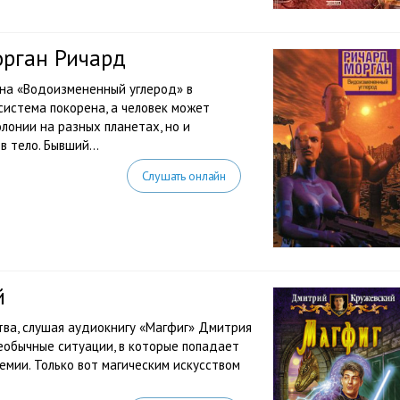
орган Ричард
на «Водоизмененный углерод» в
 система покорена, а человек может
лонии на разных планетах, но и
 тело. Бывший...
Слушать онлайн
й
тва, слушая аудиокнигу «Магфиг» Дмитрия
еобычные ситуации, в которые попадает
емии. Только вот магическим искусством