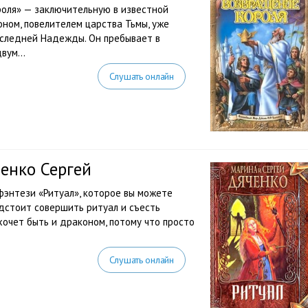
роля» — заключительную в известной
оном, повелителем царства Тьмы, уже
оследней Надежды. Он пребывает в
вум...
Слушать онлайн
енко Сергей
фэнтези «Ритуал», которое вы можете
дстоит совершить ритуал и съесть
 хочет быть и драконом, потому что просто
Слушать онлайн