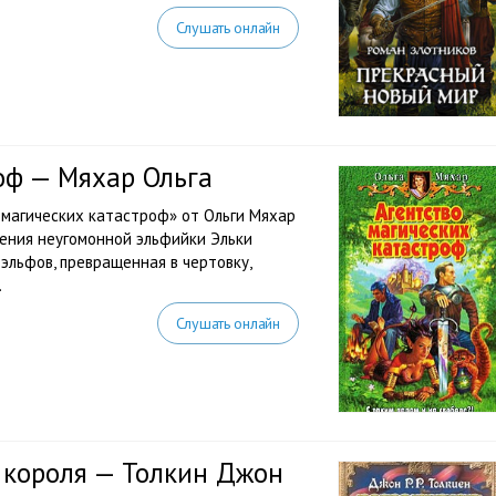
Слушать онлайн
оф — Мяхар Ольга
 магических катастроф» от Ольги Мяхар
ения неугомонной эльфийки Эльки
эльфов, превращенная в чертовку,
.
Слушать онлайн
 короля — Толкин Джон