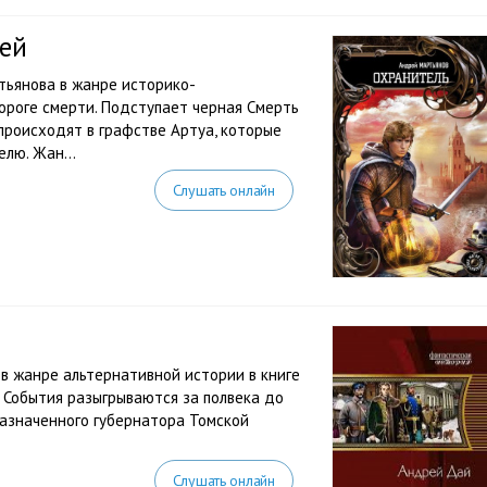
ей
ьянова в жанре историко-
пороге смерти. Подступает черная Смерть
происходят в графстве Артуа, которые
лю. Жан...
Слушать онлайн
 жанре альтернативной истории в книге
 События разыгрываются за полвека до
назначенного губернатора Томской
Слушать онлайн