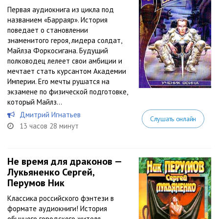
Первая аудиокнига из цикла под
названием «Барраяр». История
поведает о становлении
знаменитого героя, лидера солдат,
Майлза Форкосигана. Будущий
полководец лелеет свои амбиции и
мечтает стать курсантом Академии
Империи. Его мечты рушатся на
экзамене по физической подготовке,
который Майлз...
Дмитрий Игнатьев
Слушать онлайн
13 часов 28 минут
Не время для драконов —
Лукьяненко Сергей,
Перумов Ник
Классика российского фэнтези в
формате аудиокниги! История
обычного городского жителя,