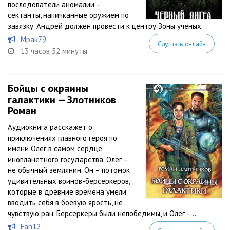
последователи аномалии –
сектанты, напичканные оружием по
завязку. Андрей должен провести к центру Зоны ученых....
Мрак79
Слушать онлайн
13 часов 52 минуты
Бойцы с окраины
галактики — Злотников
Роман
Аудиокнига расскажет о
приключениях главного героя по
имени Олег в самом сердце
инопланетного государства. Олег –
не обычный землянин. Он – потомок
удивительных воинов-берсеркеров,
которые в древние времена умели
вводить себя в боевую ярость, не
чувствую ран. Берсеркеры были непобедимы, и Олег –...
Fan12