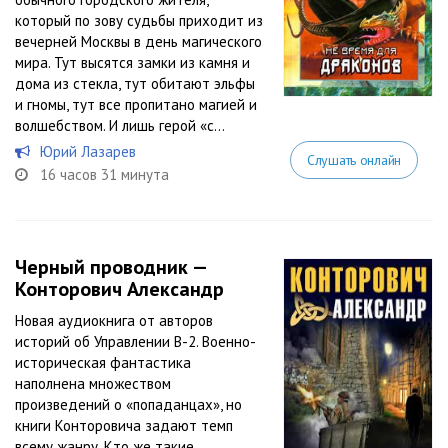
который по зову судьбы приходит из
вечерней Москвы в день магического
мира. Тут высятся замки из камня и
дома из стекла, тут обитают эльфы
и гномы, тут все пропитано магией и
волшебством. И лишь герой «с...
Юрий Лазарев
Слушать онлайн
16 часов 31 минута
Черный проводник —
Конторович Александр
Новая аудиокнига от авторов
историй об Управлении В-2. Военно-
историческая фантастика
наполнена множеством
произведений о «попаданцах», но
книги Конторовича задают темп
всему жанру. Кто же такие