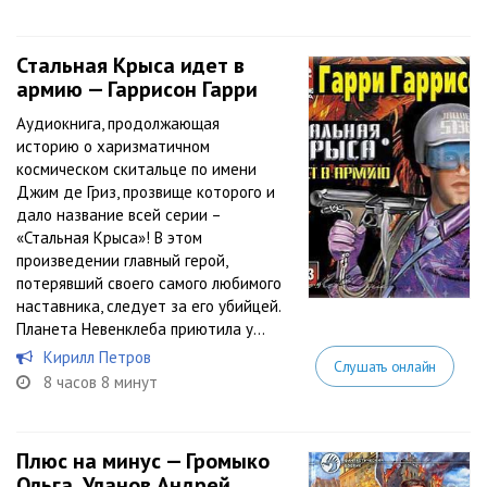
Стальная Крыса идет в
армию — Гаррисон Гарри
Аудиокнига, продолжающая
историю о харизматичном
космическом скитальце по имени
Джим де Гриз, прозвище которого и
дало название всей серии –
«Стальная Крыса»! В этом
произведении главный герой,
потерявший своего самого любимого
наставника, следует за его убийцей.
Планета Невенклеба приютила у...
Кирилл Петров
Слушать онлайн
8 часов 8 минут
Плюс на минус — Громыко
Ольга, Уланов Андрей