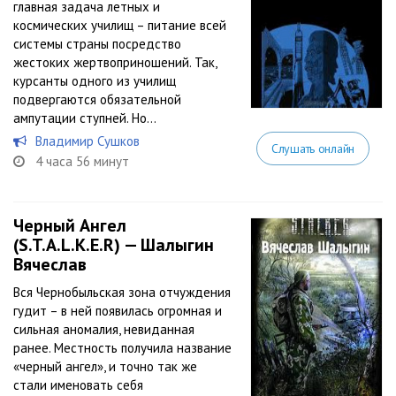
главная задача летных и
космических училищ – питание всей
системы страны посредство
жестоких жертвоприношений. Так,
курсанты одного из училищ
подвергаются обязательной
ампутации ступней. Но...
Владимир Сушков
Слушать онлайн
4 часа 56 минут
Черный Ангел
(S.T.A.L.K.E.R) — Шалыгин
Вячеслав
Вся Чернобыльская зона отчуждения
гудит – в ней появилась огромная и
сильная аномалия, невиданная
ранее. Местность получила название
«черный ангел», и точно так же
стали именовать себя