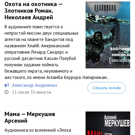
Охота на охотника —
Злотников Роман,
Николаев Андрей
В аудиокниге повествуется о
непростой миссии двух специальных
агентов на планете бандитов под
названием Хлайб. Американский
оперативник Ричард Сандерс и
русский десантник Касьян Полубой
получили задание поймать
бежавшего пирата, неуловимого и
жестокого, по имени Агламба Керрора. Напарникам...
Александр Андриенко
Слушать онлайн
11 часов 33 минуты
Мама — Меркушев
Арсений
Аудиокнига из вселенной «Эпоха