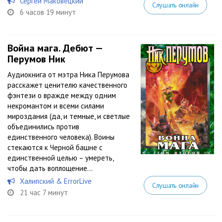
Сергей Маковецкий
Слушать онлайн
6 часов 19 минут
Война мага. Дебют —
Перумов Ник
Аудиокнига от мэтра Ника Перумова
расскажет ценителю качественного
фэнтези о вражде между одним
некромантом и всеми силами
мироздания (да, и темные, и светлые
объединились против
единственного человека). Воины
стекаются к Черной башне с
единственной целью – умереть,
чтобы дать воплощение...
Халипский & ErrorLive
Слушать онлайн
21 час 7 минут