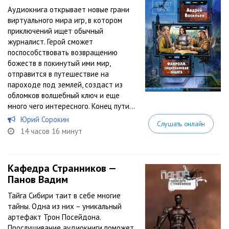
Аудиокнига открывает новые грани
виртуального мира игр, в котором
приключений ищет обычный
журналист. Герой сможет
поспособствовать возвращению
божеств в покинутый ими мир,
отправится в путешествие на
пароходе под землей, создаст из
обломков волшебный ключ и еще
много чего интересного. Конец пути...
Юрий Сорокин
Слушать онлайн
14 часов 16 минут
Кафедра Странников —
Панов Вадим
Тайга Сибири таит в себе многие
тайны. Одна из них – уникальный
артефакт Трон Посейдона.
Прослушивание аудиокниги поможет