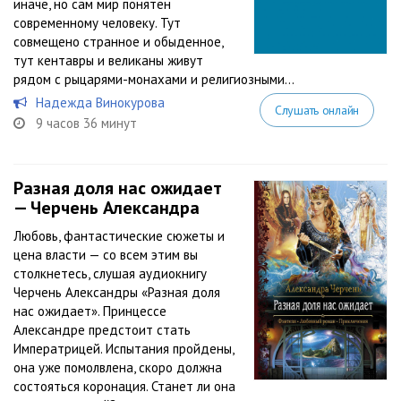
иначе, но сам мир понятен
современному человеку. Тут
совмещено странное и обыденное,
тут кентавры и великаны живут
рядом с рыцарями-монахами и религиозными...
Надежда Винокурова
Слушать онлайн
9 часов 36 минут
Разная доля нас ожидает
— Черчень Александра
Любовь, фантастические сюжеты и
цена власти — со всем этим вы
столкнетесь, слушая аудиокнигу
Черчень Александры «Разная доля
нас ожидает». Принцессе
Александре предстоит стать
Императрицей. Испытания пройдены,
она уже помолвлена, скоро должна
состояться коронация. Станет ли она