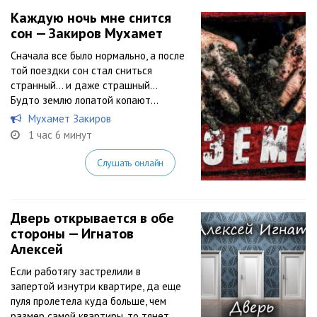
Каждую ночь мне снится
сон — Закиров Мухамет
Сначала все было нормально, а после
той поездки сон стал сниться
странный… и даже страшный…
Будто землю лопатой копают…
Мухамет Закиров
1 час 6 минут
Слушать онлайн
Дверь открывается в обе
стороны — Игнатов
Алексей
Если работягу застрелили в
запертой изнутри квартире, да еще
пуля пролетела куда больше, чем
размер самой квартиры, то тянет