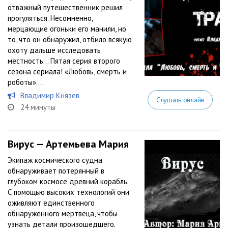
отважный путешественник решил
прогуляться. Несомненно,
мерцающие огоньки его манили, но
то, что он обнаружил, отбило всякую
охоту дальше исследовать
местность… Пятая серия второго
сезона сериала! «Любовь, смерть и
роботы»....
Владимир Князев
Слушать онлайн
24 минуты
Вирус — Артемьева Мария
Экипаж космического судна
обнаруживает потерянный в
глубоком космосе древний корабль.
С помощью высоких технологий они
оживляют единственного
обнаруженного мертвеца, чтобы
узнать детали произошедшего.