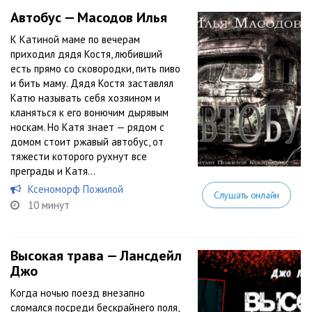
Автобус — Масодов Илья
К Катиной маме по вечерам
приходил дядя Костя, любивший
есть прямо со сковородки, пить пиво
и бить маму. Дядя Костя заставлял
Катю называть себя хозяином и
кланяться к его вонючим дырявым
носкам. Но Катя знает — рядом с
домом стоит ржавый автобус, от
тяжести которого рухнут все
преграды и Катя...
Ксеноморф Пожилой
Слушать онлайн
10 минут
Высокая трава — Лансдейл
Джо
Когда ночью поезд внезапно
сломался посреди бескрайнего поля,