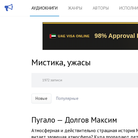
АУДИОКНИГИ
ЖАНРЫ
АВТОРЫ
ИСПОЛНИ
Мистика, ужасы
1972 записи
Новые
Популярные
Пугало — Долгов Максим
Атмосферная и действительно страшная история М
витает зловещая атмосфера? Куда пропадают дети