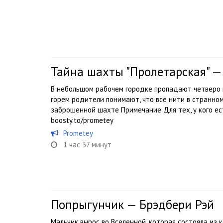
Тайна шахты "Пролетарская" —
В небольшом рабочем городке пропадают четверо 
горем родители понимают, что все нити в странном
заброшенной шахте Примечание Для тех, у кого ес
boosty.to/prometey
Prometey
1 час 37 минут
Попрыгунчик — Брэдбери Рэй
Мальчик вырос во Вселенной, которая состояла из к