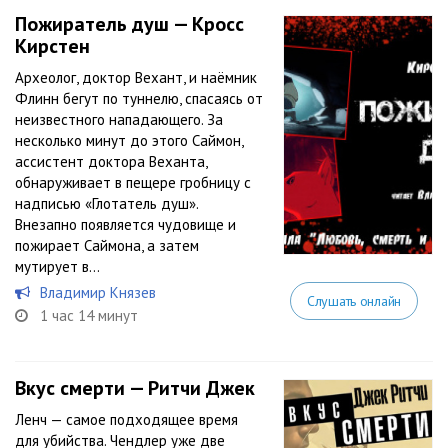
Пожиратель душ — Кросс
Кирстен
Археолог, доктор Вехант, и наёмник
Флинн бегут по туннелю, спасаясь от
неизвестного нападающего. За
несколько минут до этого Саймон,
ассистент доктора Веханта,
обнаруживает в пещере гробницу с
надписью «Глотатель душ».
Внезапно появляется чудовище и
пожирает Саймона, а затем
мутирует в...
Владимир Князев
Слушать онлайн
1 час 14 минут
Вкус смерти — Ритчи Джек
Ленч — самое подходящее время
для убийства. Чендлер уже две