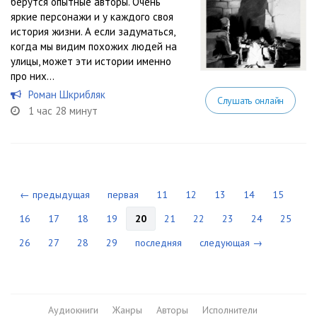
берутся опытные авторы. Очень
яркие персонажи и у каждого своя
история жизни. А если задуматься,
когда мы видим похожих людей на
улицы, может эти истории именно
про них…
Роман Шкрибляк
Слушать онлайн
1 час 28 минут
← предыдущая
первая
11
12
13
14
15
16
17
18
19
20
21
22
23
24
25
26
27
28
29
последняя
следующая →
Аудиокниги
Жанры
Авторы
Исполнители