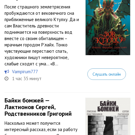
После страшного землетрясения
пробуждаются от вековечного сна
приближенные великого Ктулху. Да и
сам Властитель древности
поднимается на поверхность вод
вместе со своим обиталищем –
мрачным городом Р’лайх. Тонко
чувствующие перестают спать,
художники пишут невероятное,
слабые сходят с ума… «В...
Vampirum777
Слушать онлайн
1 час 35 минут
Байки бомжей —
Лактионов Сергей,
Родственников Григорий
Насколько может получится
интересный рассказ, если за работу