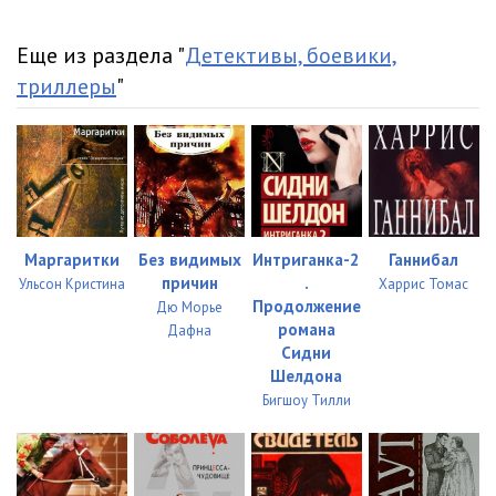
034
08:04
Еще из раздела "
Детективы, боевики,
035
08:09
триллеры
"
036
08:07
037
08:04
038
08:03
039
08:06
Маргаритки
Без видимых
Интриганка-2
Ганнибал
причин
.
Ульсон Кристина
Харрис Томас
040
08:02
Продолжение
Дю Морье
романа
Дафна
041
08:02
Сидни
Шелдона
042
08:08
Бигшоу Тилли
043
08:08
044
08:02