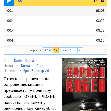
00:00
00:00
001
001
08:03
002
08:02
003
08:08
004
08:10
Скорость
0.75x
1x
1.25x
1.5x
2x
005
08:02
006
08:02
Автор:
Кобен Харлан
Исполняет:
Кирсанов Сергей
007
08:18
Из серии:
Майрон Болитар #6
Отпуск на тропическом
008
08:14
острове неожиданно
прерывается – Болитару
009
08:06
сообщают ОЧЕНЬ ПЛОХИЕ
010
08:02
новости… Его клиент,
бейсболист Клу Хейд, убит,
011
08:11