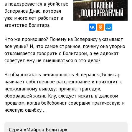
а подозревается в убийстве
Эсперанса Диас, которая
012
08:05
уже много лет работает в
013
08:10
агентстве Болитара.
014
08:03
Что же произошло? Почему на Эсперансу указывают
все улики? И, что самое странное, почему она упорно
015
08:05
отказывается говорить с Болитаром, а ее адвокат
016
08:02
советует ему не вмешиваться в это дело?
017
08:16
Чтобы доказать невиновность Эсперансы, Болитар
начинает собственное расследование и приходит к
018
08:08
неожиданному выводу: причины трагедии,
019
08:02
оборвавшей жизнь Клу, следует искать в далеком
прошлом, когда бейсболист совершил трагическую и
020
08:03
нелепую ошибку…
021
08:08
022
08:05
Серия «Майрон Болитар»