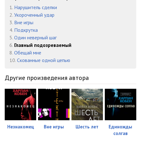
1.
Нарушитель сделки
023
08:15
2.
Укороченный удар
024
08:02
3.
Вне игры
4.
Подкрутка
025
08:09
5.
Один неверный шаг
6.
Главный подозреваемый
026
08:03
8.
Обещай мне
027
08:03
10.
Скованные одной цепью
028
08:11
Другие произведения автора
029
08:03
030
08:14
031
08:05
032
08:11
Незнакомец
Вне игры
Шесть лет
Единожды
солгав
033
08:08