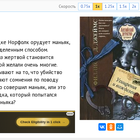
Скорость
0.75x
1x
1.25x
1.5x
2x
08:26
08:28
08:05
ке Норфолк орудует маньяк,
08:13
деленным способом.
аз жертвой становится
08:05
й желали очень многие.
08:03
вают на то, что убийство
кают сомнения по поводу
08:26
о совершил маньяк, или это
дка, который попытался
08:08
ньяка?
08:05
08:15
08:03