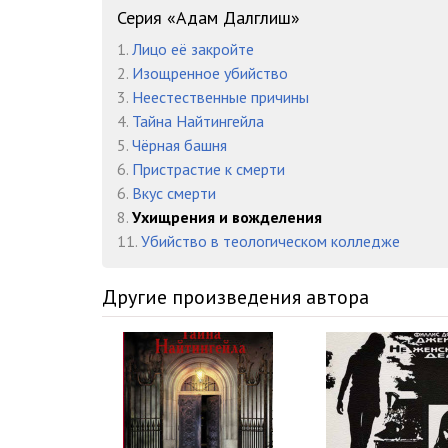
08__016
Серия «Адам Далглиш»
1.
Лицо её закройте
08__017
2.
Изощренное убийство
08__018
3.
Неестественные причины
4.
Тайна Найтингейла
08__019
5.
Чёрная башня
6.
Пристрастие к смерти
08__020
6.
Вкус смерти
08__021
8.
Ухищрения и вожделения
11.
Убийство в теологическом колледже
08__022
08__023
Другие произведения автора
08__024
08__025
08__026