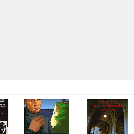
08:05
08:07
08:03
08:10
08:18
08:13
08:03
04:17
08:08
08:16
08:01