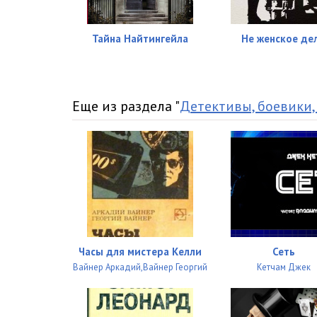
08__027
08__028
Тайна Найтингейла
Не женское де
08__029
08__030
Еще из раздела "
Детективы, боевики,
08__031
08__032
08__033
08__034
08__035
Часы для мистера Келли
Сеть
08__036
Вайнер Аркадий,Вайнер Георгий
Кетчам Джек
08__037
08__038