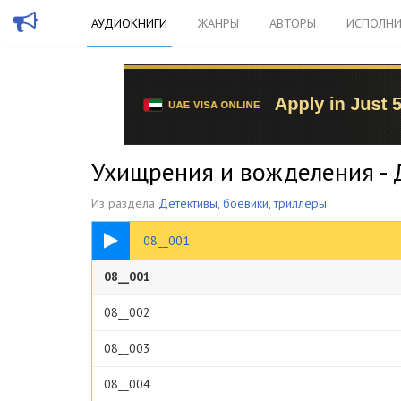
АУДИОКНИГИ
ЖАНРЫ
АВТОРЫ
ИСПОЛНИ
Ухищрения и вожделения -
Из раздела
Детективы, боевики, триллеры
08:02
08__001
08__001
08__002
08__003
08__004