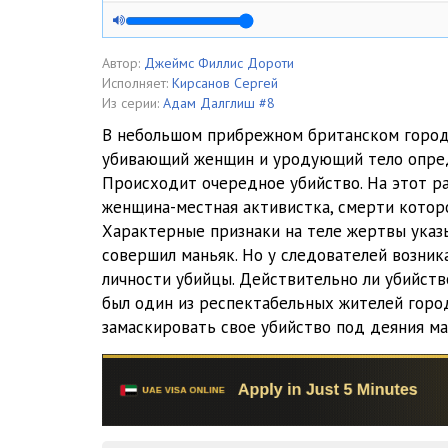
08__005
08__006
Автор:
Джеймс Филлис Дороти
Исполняет:
Кирсанов Сергей
08__007
Из серии:
Адам Далглиш #8
В небольшом прибрежном британском город
08__008
убивающий женщин и уродующий тело опре
Происходит очередное убийство. На этот р
08__009
женщина-местная активистка, смерти которо
08__010
Характерные признаки на теле жертвы указы
совершил маньяк. Но у следователей возни
08__011
личности убийцы. Действительно ли убийств
был один из респектабельных жителей горо
08__012
замаскировать свое убийство под деяния ма
08__013
08__014
08__015