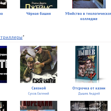
08:11
08:05
ло
Чёрная башня
Убийство в теологическо
колледже
08:02
08:15
 триллеры
"
08:10
08:21
08:11
08:07
08:07
Связной
Отсрочка от казни
08:02
Сухов Евгений
Дышев Андрей
08:16
08:04