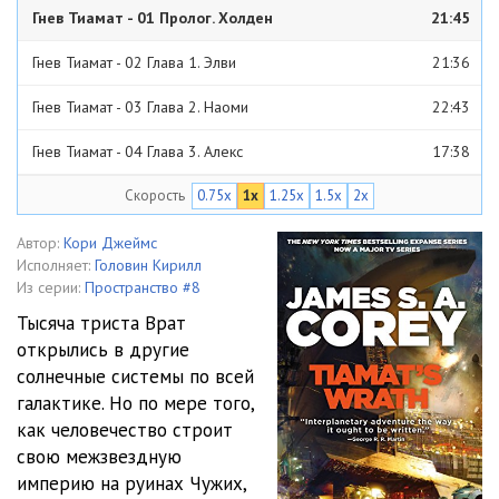
Гнев Тиамат - 01 Пролог. Холден
21:45
Гнев Тиамат - 02 Глава 1. Элви
21:36
Гнев Тиамат - 03 Глава 2. Наоми
22:43
Гнев Тиамат - 04 Глава 3. Алекс
17:38
Скорость
0.75x
1x
1.25x
1.5x
2x
Гнев Тиамат - 05 Глава 4. Тереза
20:35
Гнев Тиамат - 06 Глава 5. Элви
21:16
Автор:
Кори Джеймс
Исполняет:
Головин Кирилл
Гнев Тиамат - 07 Глава 6. Алекс
18:29
Из серии:
Пространство #8
Тысяча триста Врат
Гнев Тиамат - 08 Глава 7. Бобби
20:00
открылись в другие
солнечные системы по всей
Гнев Тиамат - 09 Глава 8. Наоми
18:58
галактике. Но по мере того,
Гнев Тиамат - 10 Глава 9. Тереза
21:53
как человечество строит
свою межзвездную
Гнев Тиамат - 11 Глава 10. Элви
21:37
империю на руинах Чужих,