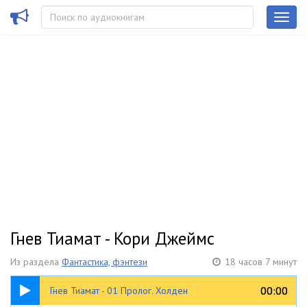
Гнев Тиамат - Кори Джеймс
Из раздела
Фантастика, фэнтези
18 часов 7 минут
21:45
00:00
00:00
Гнев Тиамат - 01 Пролог. Холден