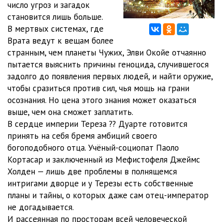
число угроз и загадок
Гнев Тиамат - 12 Глава 11. Алекс
20:08
становится лишь больше.
Гнев Тиамат - 13 Глава 12. Бобби
17:02
В мертвых системах, где
Врата ведут к вещам более
Гнев Тиамат - 14 Глава 13. Наоми
20:03
странным, чем планеты Чужих, Элви Окойе отчаянно
пытается выяснить причины геноцида, случившегося
Гнев Тиамат - 15 Глава 14. Тереза
23:17
задолго до появления первых людей, и найти оружие,
Гнев Тиамат - 16 Глава 15. Наоми
20:53
чтобы сразиться против сил, чья мощь на грани
осознания. Но цена этого знания может оказаться
Гнев Тиамат - 17 Глава 16. Элви
17:19
выше, чем она сможет заплатить.
В сердце империи Тереза ?? Дуарте готовится
Гнев Тиамат - 18 Глава 17. Алекс
24:12
принять на себя бремя амбиций своего
Гнев Тиамат - 19 Глава 18. Наоми
20:27
богоподобного отца. Учёный-социопат Паоло
Кортасар и заключенный из Мефистофеля Джеймс
Гнев Тиамат - 20 Глава 19. Элви
19:33
Холден — лишь две проблемы в полнящемся
интригами дворце и у Терезы есть собственные
Гнев Тиамат - 21 Глава 20. Тереза
18:24
планы и тайны, о которых даже сам отец-император
Гнев Тиамат - 22 Глава 21. Элви
21:19
не догадывается.
И рассеянная по просторам всей человеческой