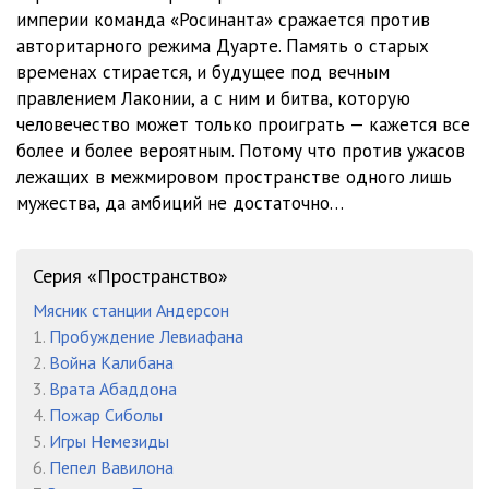
Гнев Тиамат - 23 Глава 22. Тереза
21:06
империи команда «Росинанта» сражается против
авторитарного режима Дуарте. Память о старых
Гнев Тиамат - 24 Глава 23. Наоми
20:52
временах стирается, и будущее под вечным
Гнев Тиамат - 25 Глава 24. Бобби
20:08
правлением Лаконии, а с ним и битва, которую
человечество может только проиграть — кажется все
Гнев Тиамат - 26 Интерлюдия. Танцующий медведь
19:19
более и более вероятным. Потому что против ужасов
лежащих в межмировом пространстве одного лишь
Гнев Тиамат - 27 Глава 25. Наоми
20:28
мужества, да амбиций не достаточно…
Гнев Тиамат - 28 Глава 26. Элви
19:40
Гнев Тиамат - 29 Глава 27. Тереза
21:54
Серия «Пространство»
Гнев Тиамат - 30 Глава 28. Наоми
20:03
Мясник станции Андерсон
1.
Пробуждение Левиафана
Гнев Тиамат - 31 Глава 29. Элви
21:48
2.
Война Калибана
3.
Врата Абаддона
Гнев Тиамат - 32 Глава 30. Бобби
20:59
4.
Пожар Сиболы
Гнев Тиамат - 33 Глава 31. Тереза
21:57
5.
Игры Немезиды
6.
Пепел Вавилона
Гнев Тиамат - 34 Глава 32. Бобби
20:59