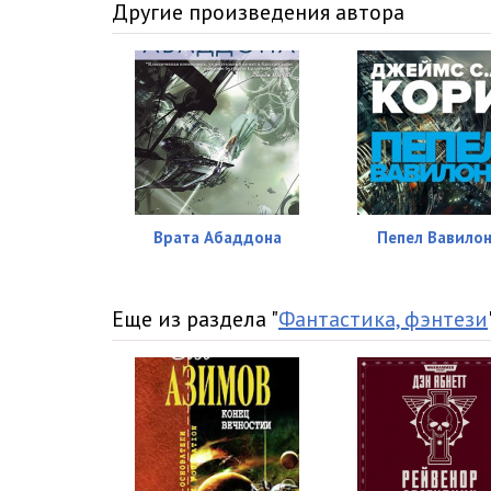
26 Холден
Другие произведения автора
27 Пракс
28 Авасарала
29 Холден
30 Бобби
31 Пракс
Врата Абаддона
Пепел Вавило
32 Холден
33 Пракс
Еще из раздела "
Фантастика, фэнтези
34 Холден
35 Авасарала
36 Пракс
37 Авасарала