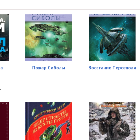
17:58
19:52
19:03
18:37
19:11
18:35
на
Пожар Сиболы
Восстание Персеполя
17:34
18:06
"
17:20
19:34
18:10
18:30