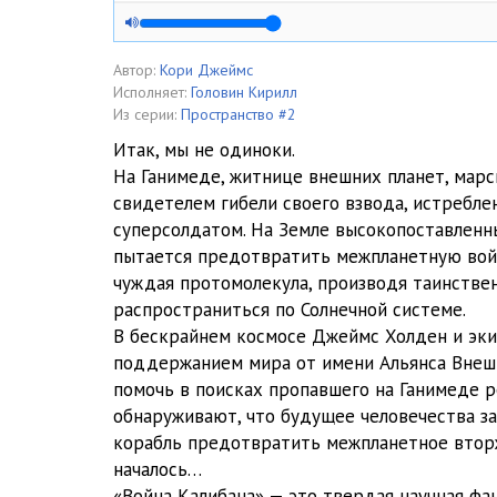
04 Бобби
05 Авасарала
Автор:
Кори Джеймс
Исполняет:
Головин Кирилл
06 Холден
Из серии:
Пространство #2
Итак, мы не одиноки.
07 Пракс
На Ганимеде, житнице внешних планет, марс
свидетелем гибели своего взвода, истребл
08 Бобби
суперсолдатом. На Земле высокопоставленны
09 Авасарала
пытается предотвратить межпланетную войн
чуждая протомолекула, производя таинстве
10 Пракс
распространиться по Солнечной системе.
В бескрайнем космосе Джеймс Холден и эки
11 Холден
поддержанием мира от имени Альянса Внеш
12 Авасарала
помочь в поисках пропавшего на Ганимеде р
обнаруживают, что будущее человечества за
13 Холден
корабль предотвратить межпланетное вторж
началось…
14 Пракс
«Война Калибана» — это твердая научная фа