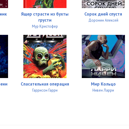
20:46
пник
Ящер страсти из бухты
Сорок дней спустя
грусти
Доронин Алексей
18:21
Мур Кристофер
21:10
20:03
17:14
19:38
14:07
мени
Спасательная операция
Мир Кольцо
Гаррисон Гарри
Нивен Ларри
19:41
20:28
19:00
19:38