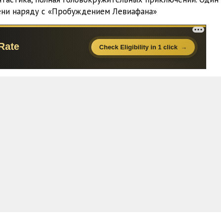
21:31
ени наряду с «Пробуждением Левиафана»
17:26
19:48
19:11
16:43
17:44
20:18
16:58
19:36
18:41
21:54