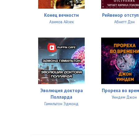
38 Бобби
Конец вечности
Рейвенор отсту
Азимов Айзек
Абнетт Дэн
39 Холден
40 Пракс
41 Авасарала
42 Холден
43 Бобби
44 Холден
Эволюция доктора
Прореха во вре
Полларда
Уиндем Джон
45 Авасарала
Гамильтон Эдмонд
46 Бобби
47 Холден
48 Авасарала