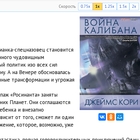
Скорость
0.75x
1x
1.25x
1.5x
2x
17:16
20:08
19:14
18:41
ианка-спецназовец становится
енного чудовищным
16:38
й политик изо всех сил
20:29
у. А на Венере обосновалась
нные трансформации и угрожая
18:54
паж «Росинанта» заняты
17:33
них Планет. Они соглашаются
17:36
ебенка и внезапно
висит от того, сможет ли один
16:15
ение, которое, возможно, уже
19:37
нтастика, полная головокружительных приключений. Один