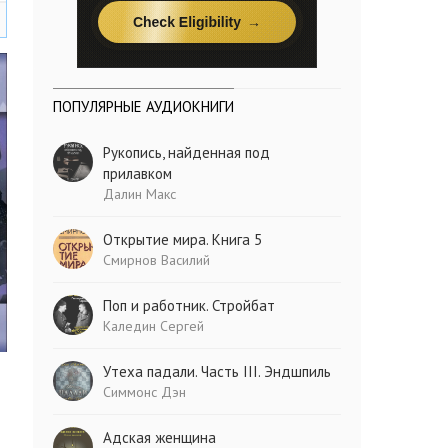
ПОПУЛЯРНЫЕ АУДИОКНИГИ
Рукопись, найденная под
прилавком
Далин Макс
Открытие мира. Книга 5
Смирнов Василий
Поп и работник. Стройбат
Каледин Сергей
Утеха падали. Часть III. Эндшпиль
Симмонс Дэн
Адская женщина