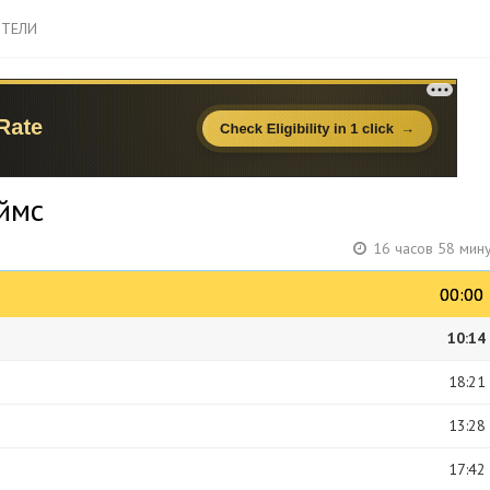
ТЕЛИ
ймс
16 часов 58 мин
00:00
00:00
10:14
18:21
13:28
17:42