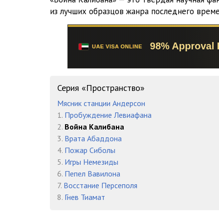
15 Бобби
из лучших образцов жанра последнего врем
16 Холден
17 Пракс
18 Авасарала
19 Холден
Серия «Пространство»
Мясник станции Андерсон
20 Бобби
1.
Пробуждение Левиафана
21 Пракс
2.
Война Калибана
3.
Врата Абаддона
22 Холден
4.
Пожар Сиболы
5.
Игры Немезиды
23 Авасарала
6.
Пепел Вавилона
24 Пракс
7.
Восстание Персеполя
8.
Гнев Тиамат
25 Бобби