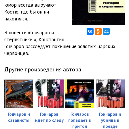
юмор всегда выручают
12.Михаил Петров - Гончаров и стервятники
18:56
Костю, где бы он ни
находился.
13.Михаил Петров - Гончаров и стервятники
15:03
В повести «Гончаров и
14.Михаил Петров - Гончаров и стервятники
09:20
стервятники », Константин
Гончаров расследует похищение золотых царских
червонцев.
Другие произведения автора
Гончаров и
Гончаров
Гончаров
Гончаров и
сатанисты
идет по следу
попадает в
убийца в
притон
поезде