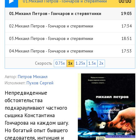
00:00
00:00
01.Михаил Петров - Гончаров и стервятники
01.Михаил Петров - Гончаров и стервятники
19:03
02.Михаил Петров - Гончаров и стервятники
17:34
03.Михаил Петров - Гончаров и стервятники
18:51
04.Михаил Петров - Гончаров и стервятники
17:53
Скорость
0.75x
1x
1.25x
1.5x
2x
05.Михаил Петров - Гончаров и стервятники
18:20
06.Михаил Петров - Гончаров и стервятники
21:31
Автор:
Петров Михаил
Исполняет:
Пухов Сергей
07.Михаил Петров - Гончаров и стервятники
17:08
Непредвиденные
обстоятельства
08.Михаил Петров - Гончаров и стервятники
17:58
подкарауливают частного
09.Михаил Петров - Гончаров и стервятники
19:23
сыщика Константина
Гончарова на каждом шагу.
10.Михаил Петров - Гончаров и стервятники
17:53
Но богатый опыт бывшего
следователя, интуиция и
11.Михаил Петров - Гончаров и стервятники
17:01