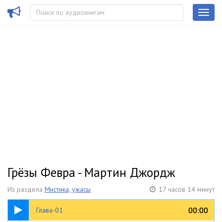
Грёзы Февра - Мартин Джордж
Из раздела
Мистика, ужасы
17 часов 14 минут
37:46
00:00
00:00
Глава-01