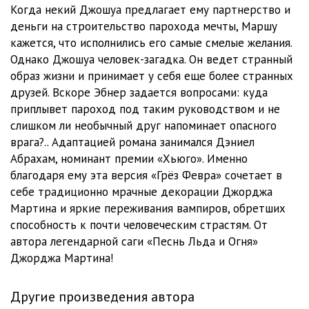
Глава-12
49:18
Когда некий Джошуа предлагает ему партнерство и
деньги на строительство парохода мечты, Маршу
Глава-13
43:05
кажется, что исполнились его самые смелые желания.
Однако Джошуа человек-загадка. Он ведет странный
Глава-14
1:10:28
образ жизни и принимает у себя еще более странных
Глава-15
32:56
друзей. Вскоре Эбнер задается вопросами: куда
приплывет пароход под таким руководством и не
Глава-16
12:28
слишком ли необычный друг напоминает опасного
врага?.. Адаптацией романа занимался Дэниел
Глава-17
41:22
Абрахам, номинант премии «Хьюго». Именно
Глава-18
26:45
благодаря ему эта версия «Грёз Февра» сочетает в
себе традиционно мрачные декорации Джорджа
Глава-19
16:59
Мартина и яркие переживания вампиров, обретших
способность к почти человеческим страстям. От
Глава-20
25:27
автора легендарной саги «Песнь Льда и Огня»
Глава-21
21:13
Джорджа Мартина!
Глава-22
25:32
Другие произведения автора