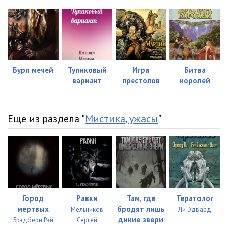
Глава-23
30:27
Глава-24
19:00
Глава-25
27:14
Глава-26
16:25
Буря мечей
Тупиковый
Игра
Битва
вариант
престолов
королей
Глава-27
23:20
Глава-28
22:10
Еще из раздела "
Мистика, ужасы
"
Глава-29
22:53
Глава-30
47:39
Глава-31
37:44
Глава-32
39:52
Город
Равки
Там, где
Тератолог
Глава-33
11:39
мертвых
бродят лишь
Мельников
Ли Эдвард
дикие звери
Брэдбери Рэй
Сергей
Глава-34
39:39