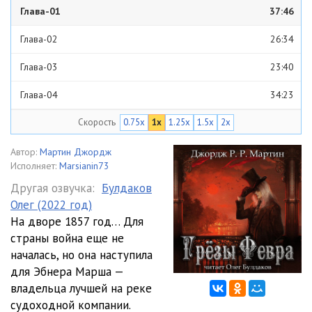
Глава-01
37:46
Глава-02
26:34
Глава-03
23:40
Глава-04
34:23
Скорость
0.75x
1x
1.25x
1.5x
2x
Глава-05
34:20
Глава-06
39:30
Автор:
Мартин Джордж
Исполняет:
Marsianin73
Глава-07
18:00
Другая озвучка:
Булдаков
Олег (2022 год)
Глава-08
32:14
На дворе 1857 год… Для
Глава-09
33:10
страны война еще не
началась, но она наступила
Глава-10
27:21
для Эбнера Марша —
владельца лучшей на реке
Глава-11
23:42
судоходной компании.