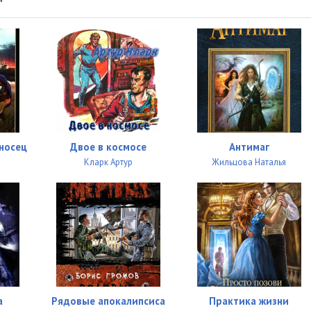
"
носец
Двое в космосе
Антимаг
Кларк Артур
Жильцова Наталья
а
Рядовые апокалипсиса
Практика жизни