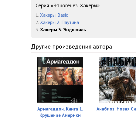
Эпизод 15. FALLOUT
Серия «Этногенез. Хакеры»
1.
Хакеры. Basic
Эпизод 16. Проигрыш
2.
Хакеры 2. Паутина
Эпизод 17. FALLOUT-2
3.
Хакеры 3. Эндшпиль
Эпизод 18. Заговор
Другие произведения автора
Эпизод 19. Встреча старых друзей
Эпизод 20. FALLOUT-3
Эпизод 21. Эндшпиль
Эпизод 22. Эпилог
Армагеддон. Книга 1.
Анабиоз. Новая С
Крушение Америки