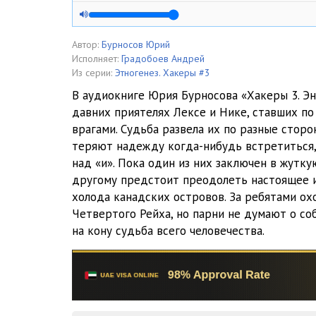
Эпизод 04. Белая обезьяна
Эпизод 05. До рая рукою падать
Автор:
Бурносов Юрий
Исполняет:
Градобоев Андрей
Эпизод 06. SEARCH
Из серии:
Этногенез. Хакеры #3
В аудиокниге Юрия Бурносова «Хакеры 3. Э
Эпизод 07. Вторжение
давних приятелях Лексе и Нике, ставших по
врагами. Судьба развела их по разные сторо
Эпизод 08. Мёртвая земля
теряют надежду когда-нибудь встретиться,
Эпизод 09. Пришедший из вьюги
над «и». Пока один из них заключен в жутк
другому предстоит преодолеть настоящее 
Эпизод 10. Пиндос и кабачок
холода канадских островов. За ребятами ох
Четвертого Рейха, но парни не думают о со
Эпизод 11. Как мотыльки на свет
на кону судьба всего человечества.
Эпизод 12. Самый опасный город в мире
Эпизод 13. Добрый самаритянин
Эпизод 14. Жилище нечисти