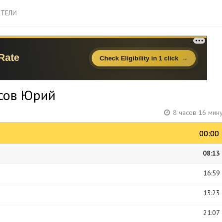
ТЕЛИ
осов Юрий
8 часов 16 мин
00:00
00:00
08:13
16:59
13:23
21:07