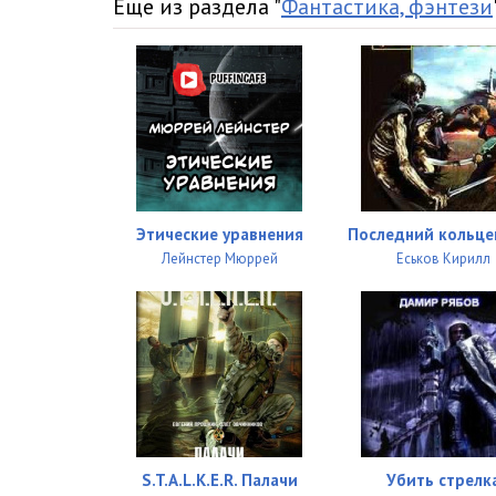
Еще из раздела "
Фантастика, фэнтези
Этические уравнения
Последний кольце
Лейнстер Мюррей
Еськов Кирилл
S.T.A.L.K.E.R. Палачи
Убить стрелк