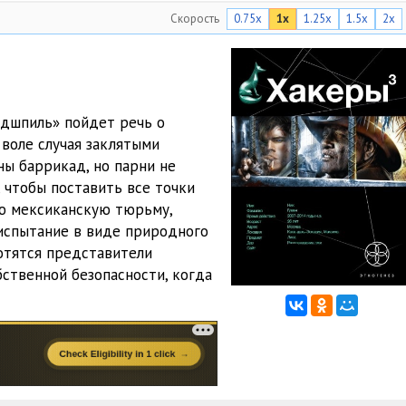
Скорость
0.75x
1x
1.25x
1.5x
2x
15:20
18:44
07:00
ндшпиль» пойдет речь о
33:39
 воле случая заклятыми
ны баррикад, но парни не
18:42
 чтобы поставить все точки
20:07
ую мексиканскую тюрьму,
испытание в виде природного
18:37
отятся представители
бственной безопасности, когда
17:04
20:06
24:48
38:41