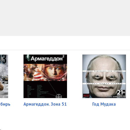
29:56
29:16
26:16
34:06
20:07
30:48
26:34
06:48
ибирь
Армагеддон. Зона 51
Год Мудака