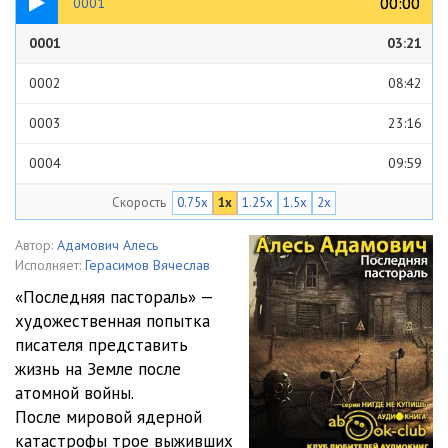
00:00
00:00
0001
0001
03:21
0002
08:42
0003
23:16
0004
09:59
Скорость
0.75x
1x
1.25x
1.5x
2x
0005
10:49
0006
16:22
Автор:
Адамович Алесь
Исполняет:
Герасимов Вячеслав
0007
03:15
«Последняя пастораль» —
художественная попытка
0008
49:49
писателя представить
0009
22:03
жизнь на Земле после
атомной войны.
0010
18:56
После мировой ядерной
катастрофы трое выживших
0011
05:17