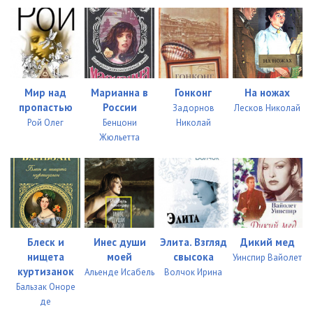
Мир над
Марианна в
Гонконг
На ножах
пропастью
России
Задорнов
Лесков Николай
Рой Олег
Бенцони
Николай
Жюльетта
Блеск и
Инес души
Элита. Взгляд
Дикий мед
нищета
моей
свысока
Уинспир Вайолет
куртизанок
Альенде Исабель
Волчок Ирина
Бальзак Оноре
де