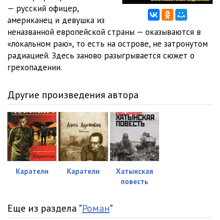
— русский офицер,
0012
17:46
американец и девушка из
неназванной европейской страны — оказываются в
0013
48:34
«локальном раю», то есть на острове, не затронутом
радиацией. Здесь заново разыгрывается сюжет о
0014
02:52
грехопадении.
0015
19:40
Другие произведения автора
0016
02:35
Каратели
Каратели
Хатынская
повесть
Еще из раздела "
Роман
"