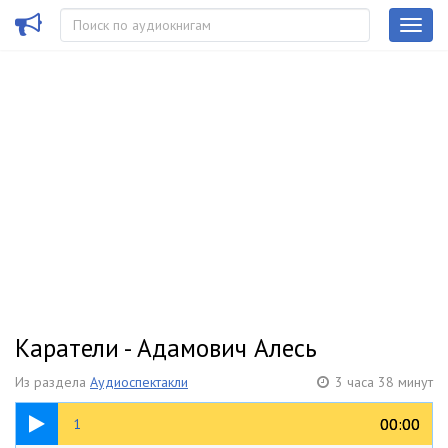
Каратели - Адамович Алесь
Из раздела
Аудиоспектакли
3 часа 38 минут
39:40
00:00
00:00
1