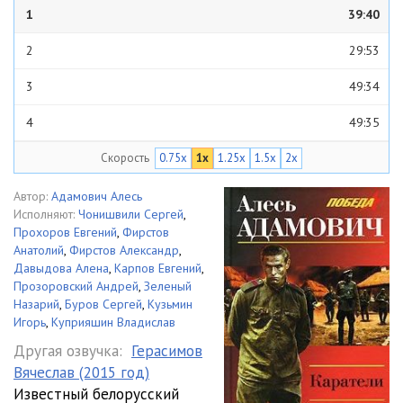
1
39:40
2
29:53
3
49:34
4
49:35
Скорость
0.75x
1x
1.25x
1.5x
2x
5
49:55
Автор:
Адамович Алесь
Исполняют:
Чонишвили Сергей
,
Прохоров Евгений
,
Фирстов
Анатолий
,
Фирстов Александр
,
Давыдова Алена
,
Карпов Евгений
,
Прозоровский Андрей
,
Зеленый
Назарий
,
Буров Сергей
,
Кузьмин
Игорь
,
Куприяшин Владислав
Другая озвучка:
Герасимов
Вячеслав (2015 год)
Известный белорусский