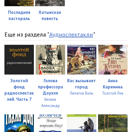
Последняя
Хатынская
пастораль
повесть
Еще из раздела "
Аудиоспектакли
"
Золотой
Голова
Вас вызывает
Анна
фонд
профессора
город
Каренина
радиоспектак
Доуэля
Липатов Виль
Толстой Лев
лей. Часть 7
Беляев
Александр