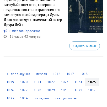
самоубийством отец, совершена
неудачная попытка отравления его
слепоглухонемой падчерицы Луизы.
Дело расследует знаменитый актер
Друри Лейн…
Вячеслав Герасимов
12 часов 42 минуты
Слушать онлайн
← предыдущая
первая
1016
1017
1018
1019
1020
1021
1022
1023
1024
1025
1026
1027
1028
1029
1030
1031
1032
1033
1034
последняя
следующая →