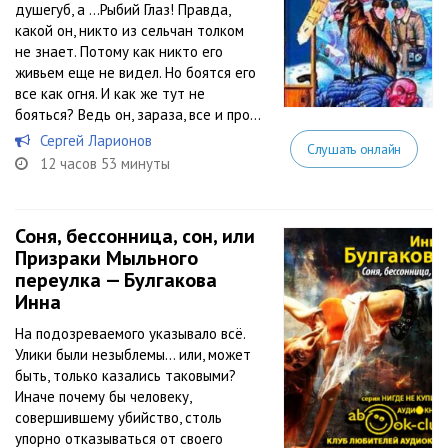
душегуб, а …Рыбий Глаз! Правда,
какой он, никто из сельчан толком
не знает. Потому как никто его
живьем еще не видел. Но боятся его
все как огня. И как же тут не
бояться? Ведь он, зараза, все и про...
Сергей Ларионов
Слушать онлайн
12 часов 53 минуты
Соня, бессонница, сон, или
Призраки Мыльного
переулка — Булгакова
Инна
На подозреваемого указывало всё.
Улики были незыблемы… или, может
быть, только казались таковыми?
Иначе почему бы человеку,
совершившему убийство, столь
упорно отказываться от своего