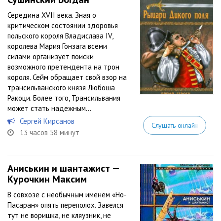
Середина XVII века. Зная о
критическом состоянии здоровья
польского короля Владислава IV,
королева Мария Гонзага всеми
силами организует поиски
возможного претендента на трон
короля. Сейм обращает свой взор на
трансильванского князя Любоша
Ракоци. Более того, Трансильвания
может стать надежным...
Сергей Кирсанов
Слушать онлайн
13 часов 58 минут
Аниськин и шантажист —
Курочкин Максим
В совхозе с необычным именем «Но-
Пасаран» опять переполох. Завелся
тут не воришка, не кляузник, не