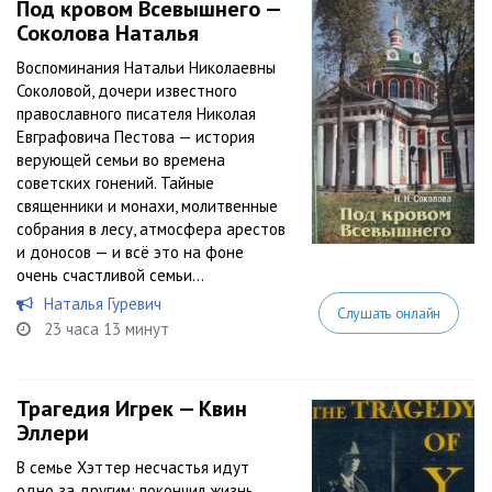
Под кровом Всевышнего —
Соколова Наталья
Воспоминания Натальи Николаевны
Соколовой, дочери известного
православного писателя Николая
Евграфовича Пестова — история
верующей семьи во времена
советских гонений. Тайные
священники и монахи, молитвенные
собрания в лесу, атмосфера арестов
и доносов — и всё это на фоне
очень счастливой семьи...
Наталья Гуревич
Слушать онлайн
23 часа 13 минут
Трагедия Игрек — Квин
Эллери
В семье Хэттер несчастья идут
одно за другим: покончил жизнь