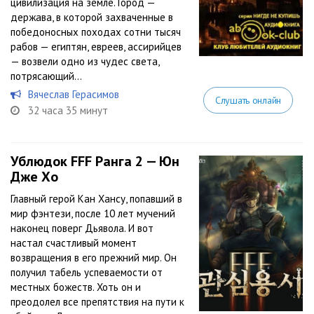
цивилизация на земле. Город —
держава, в которой захваченные в
победоносных походах сотни тысяч
рабов — египтян, евреев, ассирийцев
— возвели одно из чудес света,
потрясающий...
Вячеслав Герасимов
Слушать онлайн
32 часа 35 минут
Ублюдок FFF Ранга 2 — Юн
Дже Хо
Главный герой Кан Хансу, попавший в
мир фэнтези, после 10 лет мучений
наконец поверг Дьявола. И вот
настал счастливый момент
возвращения в его прежний мир. Он
получил табель успеваемости от
местных божеств. Хоть он и
преодолел все препятствия на пути к