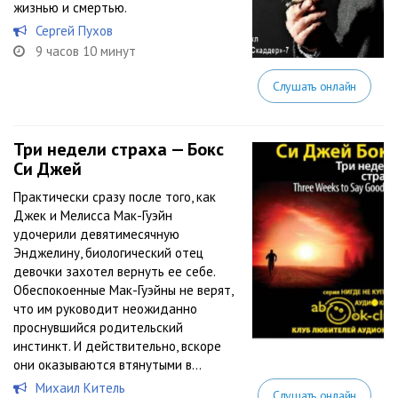
жизнью и смертью.
Сергей Пухов
9 часов 10 минут
Слушать онлайн
Три недели страха — Бокс
Си Джей
Практически сразу после того, как
Джек и Мелисса Мак-Гуэйн
удочерили девятимесячную
Энджелину, биологический отец
девочки захотел вернуть ее себе.
Обеспокоенные Мак-Гуэйны не верят,
что им руководит неожиданно
проснувшийся родительский
инстинкт. И действительно, вскоре
они оказываются втянутыми в...
Михаил Китель
Слушать онлайн