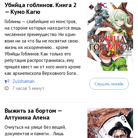
Убийца гоблинов. Книга 2
— Кумо Кагю
Гоблины — слабейшие из монстров,
на стороне которых находится лишь
численное преимущество. Ни один
воин ни за что бы не посвятил свою
жизнь их искоренению… кроме
Убийцы Гоблинов. Как только его
репутация распространилась, ему
пришёл квест ни от кого иного кроме
как архиепископа Верховного Бога...
Zulshaman
Слушать онлайн
7 часов 5 минут
Выжить за бортом —
Алтунина Алена
Очнуться на улице без вещей,
документов и памяти… Лишь