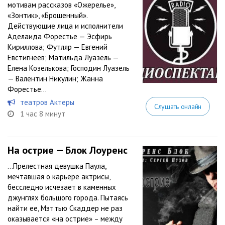
мотивам рассказов «Ожерелье»,
«Зонтик», «Брошенный».
Действующие лица и исполнители
Аделаида Форестье — Эсфирь
Кириллова; Футляр — Евгений
Евстигнеев; Матильда Луазель —
Елена Козелькова; Господин Луазель
— Валентин Никулин; Жанна
Форестье...
театров Актеры
Слушать онлайн
1 час 8 минут
На острие — Блок Лоуренс
…Прелестная девушка Паула,
мечтавшая о карьере актрисы,
бесследно исчезает в каменных
джунглях большого города. Пытаясь
найти ее, Мэттью Скаддер не раз
оказывается «на острие» – между