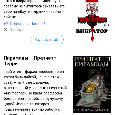
такого вибратора не существует,
поэтому не пытайтесь заказать его
себе на eBay или других интернет-
сайтах…
Ксеноморф Пожилой
9 минут
Слушать онлайн
Пирамиды — Пратчетт
Терри
Твой отец – фараон (вообще-то он
хотел быть чайкой, но не в этом
суть). А ты – сын фараона,
отправленный учиться в знаменитый
Анк-Морпорк. Но какая профессия
больше всего подойдёт будущему
царю? Именно та, которая
подразумевает тонкую работу с
людьми, постоянное разрешение