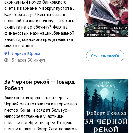
скомканный номер банковского
счета в кармане. А вокруг пустота…
Как тебя зовут? Кем ты была в
прошлой жизни и почему оказалась
скинута на ее обочину? Жертва
финансовых махинаций, банальной
зависти, коварного предательства
или холодного...
Лариса Юрова
Слушать онлайн
5 часов 50 минут
За Чёрной рекой — Говард
Роберт
Аквилонская крепость на берегу
Чёрной реки готовится к вторжению
пиктов. Конан и солдат Бальтус —
непосредственные участники
вылазки в дебри дикарей. Их цель —
выяснить планы Зогар Сага, первого и