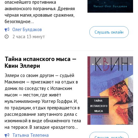
опаснейшего противника
аквилонского пограничья. Древняя
чёрная магия, кровавые сражения,
безоглядное...
Олег Булдаков
Слушать онлайн
2 часа 13 минут
Тайна испанского мыса —
Квин Эллери
Эллери со своим другом — судьёй
Маклином — приезжают на отдых в
домик по соседству с Испанским
мысом — местом, где живёт
мультимиллионер Уолтер Годфри. И,
по традиции, отдых превращается в
расследование запутанного дела с
изюминкой в виде обнажённого тела
на террасе. В загадке «раздетого...
Татьяна Телегина
Слушать онлайн