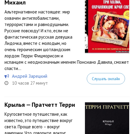
Михаил
Альтернативное настоящее: мир
охвачен антиглобалистами,
террористами и равнодушными.
Русские повсюду! И кто, если не
фантастическая русская девушка
Лидочка, вместе с молодым, но
очень героическим шотландским
лордом Терри Фицморисом и
испанцем с неоднозначным именем Понсиано Давила, сможет
спасти...
Андрей Зарецкий
Слушать онлайн
10 часов 27 минут
Крылья — Пратчетт Терри
Кругосветное путешествие, как
известно, это путешествие вокруг
света. Проще всего – вокруг
лампочки. Что, говорите, вокруг