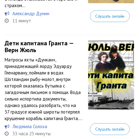
страхом…
Александр Дунин
Слушать онлайн
11 минут
Дети капитана Гранта —
Верн Жюль
Матросы яхты «Дункан»,
принадлежащей лорду Эдуарду
Гленарвану, поймали в водах
Шотландии рыбу-молот, внутри
которой оказалась бутылка с
загадочным письмом о помощи. Вода
сильно испортила документы,
однако удалось разобрать, что на
37 градусе южной широты потерпел
крушение корабль капитана Гранта....
Людмила Солоха
Слушать онлайн
33 часа 23 минуты