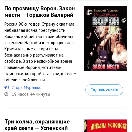
По прозвищу Ворон. Закон
мести — Горшков Валерий
Россия 90-х годов. Страну охватила
небывалая волна преступности.
Заказные убийства стали обычным
явлением. Наркобизнес процветает.
Криминальные авторитеты
безнаказанно разгуливают на
свободе. В это неспокойное время
появление Ворона, мстителя-
одиночки, который стал свидетелем
гибели своей жены и...
Игорь Мурашко
Слушать онлайн
19 часов 44 минуты
Три холма, охраняющие
край света — Успенский