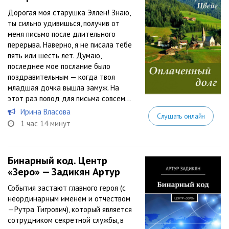
Дорогая моя старушка Эллен! Знаю,
ты сильно удивишься, получив от
меня письмо после длительного
перерыва. Наверно, я не писала тебе
пять или шесть лет. Думаю,
последнее мое послание было
поздравительным — когда твоя
младшая дочка вышла замуж. На
этот раз повод для письма совсем...
Ирина Власова
Слушать онлайн
1 час 14 минут
Бинарный код. Центр
«Зеро» — Задикян Артур
События застают главного героя (с
неординарным именем и отчеством
—Рутра Тигрович), который является
сотрудником секретной службы, в