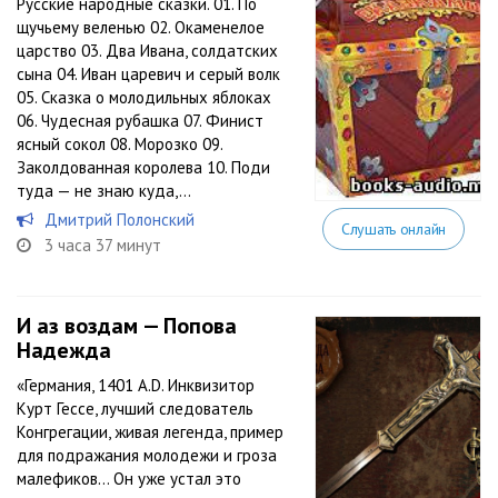
Русские народные сказки. 01. По
щучьему веленью 02. Окаменелое
царство 03. Два Ивана, солдатских
сына 04. Иван царевич и серый волк
05. Сказка о молодильных яблоках
06. Чудесная рубашка 07. Финист
ясный сокол 08. Морозко 09.
Заколдованная королева 10. Поди
туда — не знаю куда,...
Дмитрий Полонский
Слушать онлайн
3 часа 37 минут
И аз воздам — Попова
Надежда
«Германия, 1401 А.D. Инквизитор
Курт Гессе, лучший следователь
Конгрегации, живая легенда, пример
для подражания молодежи и гроза
малефиков… Он уже устал это