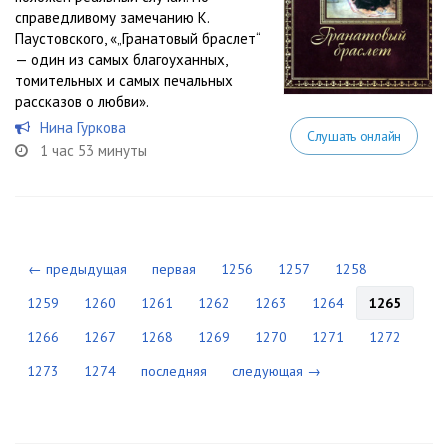
справедливому замечанию К.
Паустовского, «„Гранатовый браслет“
— один из самых благоуханных,
томительных и самых печальных
рассказов о любви».
Нина Гуркова
Слушать онлайн
1 час 53 минуты
← предыдущая
первая
1256
1257
1258
1259
1260
1261
1262
1263
1264
1265
1266
1267
1268
1269
1270
1271
1272
1273
1274
последняя
следующая →