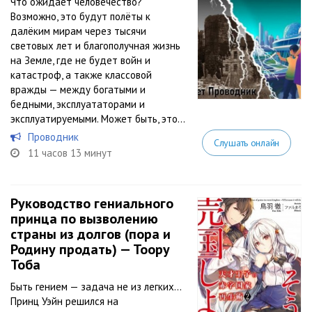
Что ожидает человечество?
Возможно, это будут полёты к
далёким мирам через тысячи
световых лет и благополучная жизнь
на Земле, где не будет войн и
катастроф, а также классовой
вражды — между богатыми и
бедными, эксплуататорами и
эксплуатируемыми. Может быть, это...
Проводник
Слушать онлайн
11 часов 13 минут
Руководство гениального
принца по вызволению
страны из долгов (пора и
Родину продать) — Тоору
Тоба
Быть гением — задача не из легких…
Принц Уэйн решился на