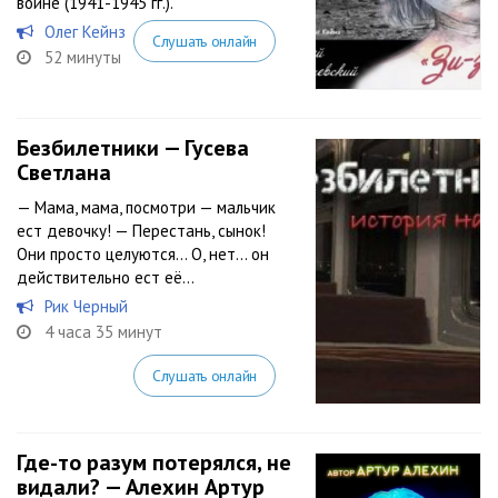
войне (1941-1945 гг.).
Олег Кейнз
Слушать онлайн
52 минуты
Безбилетники — Гусева
Светлана
— Мама, мама, посмотри — мальчик
ест девочку! — Перестань, сынок!
Они просто целуются… О, нет… он
действительно ест её…
Рик Черный
4 часа 35 минут
Слушать онлайн
Где-то разум потерялся, не
видали? — Алехин Артур