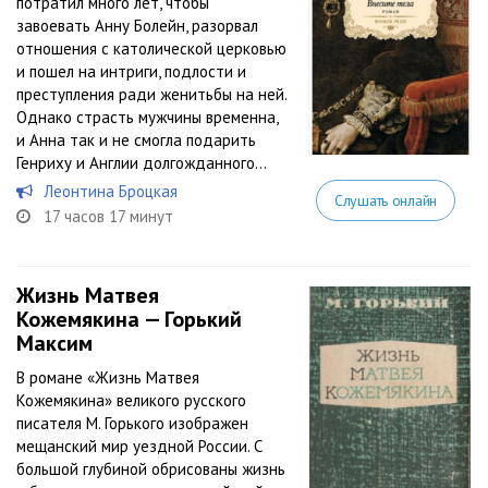
потратил много лет, чтобы
завоевать Анну Болейн, разорвал
отношения с католической церковью
и пошел на интриги, подлости и
преступления ради женитьбы на ней.
Однако страсть мужчины временна,
и Анна так и не смогла подарить
Генриху и Англии долгожданного...
Леонтина Броцкая
Слушать онлайн
17 часов 17 минут
Жизнь Матвея
Кожемякина — Горький
Максим
В романе «Жизнь Матвея
Кожемякина» великого русского
писателя М. Горького изображен
мещанский мир уездной России. С
большой глубиной обрисованы жизнь