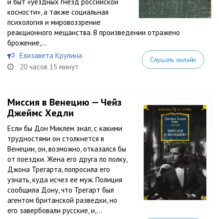
и быт «уездных гнезд российской
косности», а также социальная
психология и мировоззрение
реакционного мещанства. В произведении отражено
брожение,...
Елизавета Крупина
Слушать онлайн
20 часов 15 минут
Миссия в Венецию — Чейз
Джеймс Хедли
Если бы Дон Миклем знал, с какими
трудностями он столкнется в
Венеции, он, возможно, отказался бы
от поездки. Жена его друга по полку,
Джона Трегарта, попросила его
узнать, куда исчез ее муж. Полиция
сообщила Дону, что Трегарт был
агентом британской разведки, но
его завербовали русские, и,...