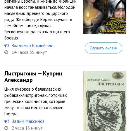
регионы Европы, и жизнь во Франции
начала восстанавливаться. Молодой
наследник древнего рыцарского
рода Жильбер де Вержи скучает в
семейном замке, слушая
бесконечные рассказы отца и его
боевых...
Владимир Баклейчев
Слушать онлайн
14 часов 35 минут
Листригоны — Куприн
Александр
Цикл очерков о балаклавских
рыбаках-листригонах, потомках
греческих колонистов, которые
живут в этом месте со времён
Гомера.
Вадим Максимов
2 часа 16 минут