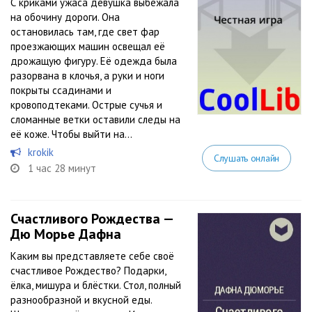
С криками ужаса девушка выбежала
на обочину дороги. Она
остановилась там, где свет фар
проезжающих машин освещал её
дрожащую фигуру. Её одежда была
разорвана в клочья, а руки и ноги
покрыты ссадинами и
кровоподтеками. Острые сучья и
сломанные ветки оставили следы на
её коже. Чтобы выйти на...
krоkіk
Слушать онлайн
1 час 28 минут
Счастливого Рождества —
Дю Морье Дафна
Каким вы представляете себе своё
счастливое Рождество? Подарки,
ёлка, мишура и блёстки. Стол, полный
разнообразной и вкусной еды.