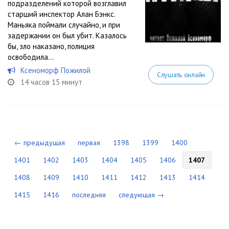
подразделений которой возглавил
старший инспектор Алан Бэнкс.
Маньяка поймали случайно, и при
задержании он был убит. Казалось
бы, зло наказано, полиция
освободила...
Ксеноморф Пожилой
Слушать онлайн
14 часов 15 минут
← предыдущая
первая
1398
1399
1400
1401
1402
1403
1404
1405
1406
1407
1408
1409
1410
1411
1412
1413
1414
1415
1416
последняя
следующая →