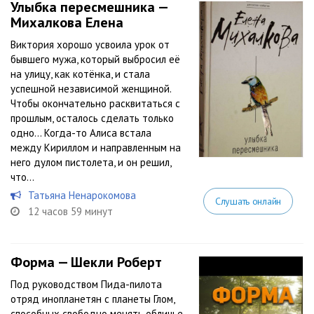
Улыбка пересмешника —
Михалкова Елена
Виктория хорошо усвоила урок от
бывшего мужа, который выбросил её
на улицу, как котёнка, и стала
успешной независимой женщиной.
Чтобы окончательно расквитаться с
прошлым, осталось сделать только
одно… Когда-то Алиса встала
между Кириллом и направленным на
него дулом пистолета, и он решил,
что...
Татьяна Ненарокомова
Слушать онлайн
12 часов 59 минут
Форма — Шекли Роберт
Под руководством Пида-пилота
отряд инопланетян с планеты Глом,
способных свободно менять обличье,