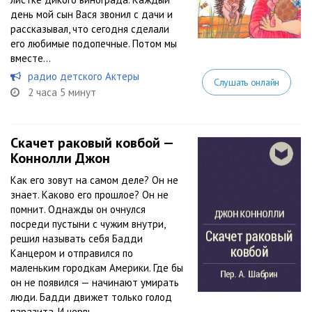
день мой сын Вася звонил с дачи и
рассказывал, что сегодня сделали
его любимые подопечные. Потом мы
вместе...
радио детского Актеры
Слушать онлайн
2 часа 5 минут
Скачет раковый ковбой —
Коннолли Джон
Как его зовут на самом деле? Он не
знает. Каково его прошлое? Он не
помнит. Однажды он очнулся
посреди пустыни с чужим внутри,
решил называть себя Бадди
Канцером и отправился по
маленьким городкам Америки. Где бы
он не появился — начинают умирать
люди. Бадди движет только голод
паразита. И червь...