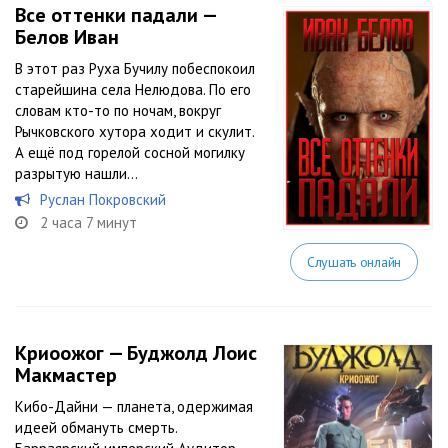
Все оттенки падали —
Белов Иван
В этот раз Руха Бучилу побеспокоил
старейшина села Нелюдова. По его
словам кто-то по ночам, вокруг
Рычковского хутора ходит и скулит.
А ещё под горелой сосной могилку
разрытую нашли…
Руслан Покровский
2 часа 7 минут
Слушать онлайн
Криоожог — Буджолд Лоис
Макмастер
Кибо-Дайни — планета, одержимая
идеей обмануть смерть.