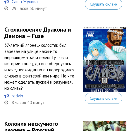
Саша Жукова
Слушать онлайн
29 часов 50 минут
Столкновение Дракона и
Демона — Fuse
37-летний японец-холостяк был
зарезан на улице каким-то
мерзавцем-грабителем. Тут бы и
истории конец, да всё обернулось
иначе, неожиданно он переродился
слизью в фэнтезийном мире. Но что
может сделать, пускай и разумная,
но слизь?
radvin
Слушать онлайн
8 часов 40 минут
Колония нескучного
режима — Ряжский