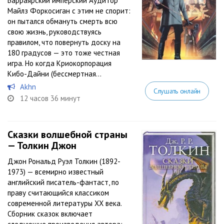
Барраярский имперский Аудитор
Майлз Форкосиган с этим не спорит:
он пытался обмануть смерть всю
свою жизнь, руководствуясь
правилом, что повернуть доску на
180 градусов — это тоже честная
игра. Но когда Криокорпорация
Кибо-Дайни (бессмертная...
Akhn
Слушать онлайн
12 часов 36 минут
Сказки волшебной страны
— Толкин Джон
Джон Рональд Руэл Толкин (1892-
1973) — всемирно известный
английский писатель-фантаст, по
праву считающийся классиком
современной литературы XX века.
Сборник сказок включает