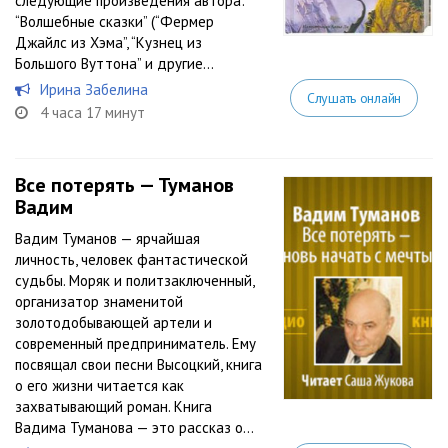
следующие произведения автора:
“Волшебные сказки” (“Фермер
Джайлс из Хэма”, “Кузнец из
Большого Вуттона” и другие...
Ирина Забелина
Слушать онлайн
4 часа 17 минут
Все потерять — Туманов
Вадим
Вадим Туманов — ярчайшая
личность, человек фантастической
судьбы. Моряк и политзаключенный,
организатор знаменитой
золотодобывающей артели и
современный предприниматель. Ему
посвящал свои песни Высоцкий, книга
о его жизни читается как
захватывающий роман. Книга
Вадима Туманова — это рассказ о...