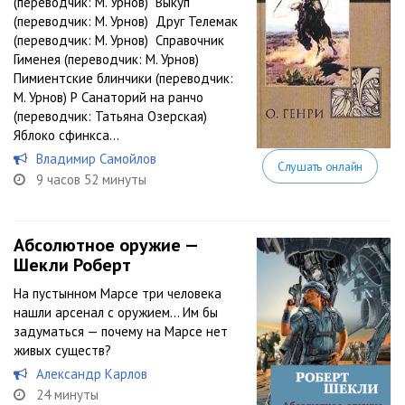
(переводчик: М. Урнов) Выкуп
(переводчик: М. Урнов) Друг Телемак
(переводчик: М. Урнов) Справочник
Гименея (переводчик: М. Урнов)
Пимиентские блинчики (переводчик:
М. Урнов) Р Санаторий на ранчо
(переводчик: Татьяна Озерская)
Яблоко сфинкса...
Владимир Самойлов
Слушать онлайн
9 часов 52 минуты
Абсолютное оружие —
Шекли Роберт
На пустынном Марсе три человека
нашли арсенал с оружием… Им бы
задуматься — почему на Марсе нет
живых существ?
Александр Карлов
24 минуты