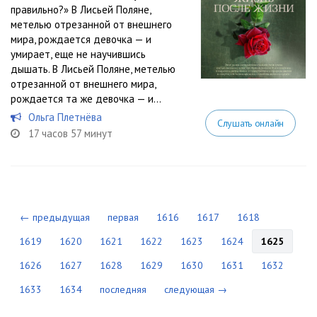
правильно?» В Лисьей Поляне,
метелью отрезанной от внешнего
мира, рождается девочка — и
умирает, еще не научившись
дышать. В Лисьей Поляне, метелью
отрезанной от внешнего мира,
рождается та же девочка — и...
Ольга Плетнёва
Слушать онлайн
17 часов 57 минут
← предыдущая
первая
1616
1617
1618
1619
1620
1621
1622
1623
1624
1625
1626
1627
1628
1629
1630
1631
1632
1633
1634
последняя
следующая →