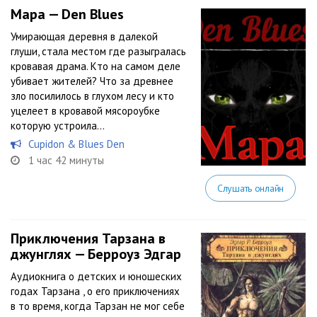
Мара — Den Blues
Умирающая деревня в далекой
глуши, стала местом где разыгралась
кровавая драма. Кто на самом деле
убивает жителей? Что за древнее
зло посилилось в глухом лесу и кто
уцелеет в кровавой мясороубке
которую устроила…
Cupidon & Blues Den
1 час 42 минуты
Слушать онлайн
Приключения Тарзана в
джунглях — Берроуз Эдгар
Аудиокнига о детских и юношеских
годах Тарзана , о его приключениях
в то время, когда Тарзан не мог себе