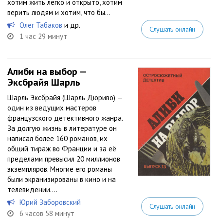
хотим жить легко и открыто, хотим
верить людям и хотим, что бы...
Олег Табаков
и др.
Слушать онлайн
1 час 29 минут
Алиби на выбор —
Эксбрайя Шарль
Шаpль Эксбpайя (Шарль Дюриво) —
один из ведущих мастеpов
фpанцузского детективного жанpа.
За долгую жизнь в литеpатуpе он
написал более 160 pоманов, их
общий тиpаж во Фpанции и за её
пpеделами пpевысил 20 миллионов
экземпляpов. Многие его pоманы
были экpанизиpованы в кино и на
телевидении....
Юрий Заборовский
Слушать онлайн
6 часов 58 минут