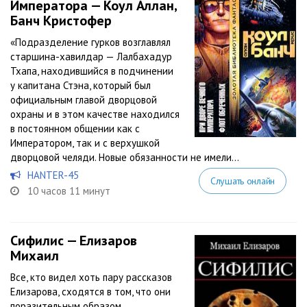
Императора — Коул Аллан,
Банч Кристофер
«Подразделение гурков возглавлял
старшина-хавилдар — Лалбахадур
Тхапа, находившийся в подчинении
у капитана Стэна, который был
официальным главой дворцовой
охраны и в этом качестве находился
в постоянном общении как с
Императором, так и с верхушкой
дворцовой челяди. Новые обязанности не имели...
HANTER-45
Слушать онлайн
10 часов 11 минут
Сифилис — Елизаров
Михаил
Все, кто видел хоть пару рассказов
Елизарова, сходятся в том, что они
поразительным образом