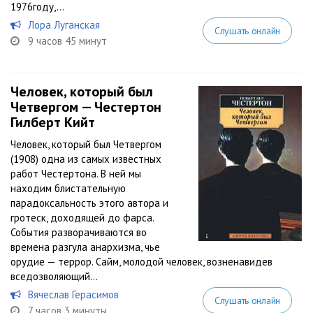
1976году,...
Лора Луганская
Слушать онлайн
9 часов 45 минут
Человек, который был
Четвергом — Честертон
Гилберт Кийт
Человек, который был Четвергом
(1908) одна из самых известных
работ Честертона. В ней мы
находим блистательную
парадоксальность этого автора и
гротеск, доходящей до фарса.
События разворачиваются во
времена разгула анархизма, чье
орудие — террор. Сайм, молодой человек, возненавидев
вседозволяющий...
Вячеслав Герасимов
Слушать онлайн
7 часов 3 минуты