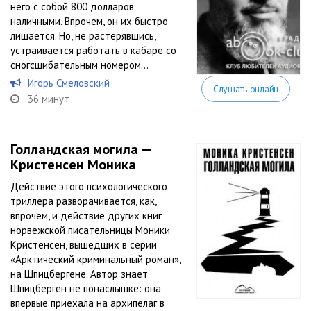
него с собой 800 долларов
наличными. Впрочем, он их быстро
лишается. Но, не растерявшись,
устраивается работать в кабаре со
сногсшибательным номером…
Игорь Смеловский
Слушать онлайн
36 минут
Голландская могила —
Кристенсен Моника
Действие этого психологического
триллера разворачивается, как,
впрочем, и действие других книг
норвежской писательницы Моники
Кристенсен, вышедших в серии
«Арктический криминальный роман»,
на Шпицбергене. Автор знает
Шпицберген не понаслышке: она
впервые приехала на архипелаг в