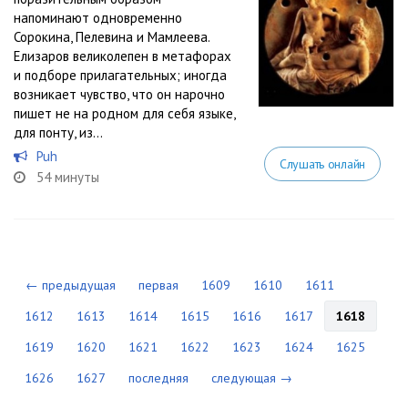
напоминают одновременно
Сорокина, Пелевина и Мамлеева.
Елизаров великолепен в метафорах
и подборе прилагательных; иногда
возникает чувство, что он нарочно
пишет не на родном для себя языке,
для понту, из...
Puh
Слушать онлайн
54 минуты
← предыдущая
первая
1609
1610
1611
1612
1613
1614
1615
1616
1617
1618
1619
1620
1621
1622
1623
1624
1625
1626
1627
последняя
следующая →