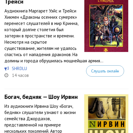
Трейси
Аудиокнига Маргарет Уэйс и Трейси
Хикмен «Драконы осенних сумерек»
перенесет слушателей в мир Кринна,
который долгие столетия был
затерян в пространстве и времени.
Несмотря на скрытое
существование, жителям не удалось
спастись от нападения драконов. На
долины и города обрушилась мощнейшая армия...
SHRDLU
Слушать онлайн
14 часов
Богач, бедняк — Шоу Ирвин
Из аудиокниги Ирвина Шоу «Богач,
бедняк» слушатели узнают о жизни
семейства Джордахов,
представленной на примере
нескольких поколений. Автор