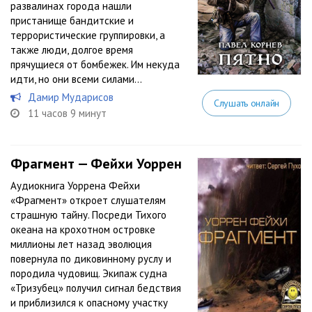
развалинах города нашли
пристанище бандитские и
террористические группировки, а
также люди, долгое время
прячущиеся от бомбежек. Им некуда
идти, но они всеми силами...
Дамир Мударисов
Слушать онлайн
11 часов 9 минут
Фрагмент — Фейхи Уоррен
Аудиокнига Уоррена Фейхи
«Фрагмент» откроет слушателям
страшную тайну. Посреди Тихого
океана на крохотном островке
миллионы лет назад эволюция
повернула по диковинному руслу и
породила чудовищ. Экипаж судна
«Тризубец» получил сигнал бедствия
и приблизился к опасному участку