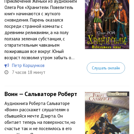
Приключения Женьки из аудиокниги
Олега Роя «Хранители. Повелитель
книг» начинаются с жуткого
сновидения. Парень оказался
посреди странной комнаты с
древними реликвиями, а на полу
ползала зеленая субстанция, с
отвратительным чавканьем
пожиравшая все вокруг. Юный
возраст позволил утром забыть о...
Петр Коршунков
Слушать онлайн
7 часов 18 минут
Воин — Сальваторе Роберт
Аудиокнига Роберта Сальваторе
«Воин» расскажет слушателям о
сбывшейся мечте Дзирта. Он
обитает теперь на поверхности, но
счастье так и не поселилось в его