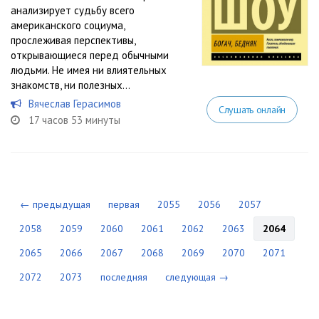
анализирует судьбу всего
американского социума,
прослеживая перспективы,
открывающиеся перед обычными
людьми. Не имея ни влиятельных
знакомств, ни полезных...
Вячеслав Герасимов
Слушать онлайн
17 часов 53 минуты
← предыдущая
первая
2055
2056
2057
2058
2059
2060
2061
2062
2063
2064
2065
2066
2067
2068
2069
2070
2071
2072
2073
последняя
следующая →