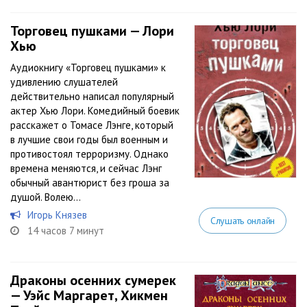
Торговец пушками — Лори
Хью
Аудиокнигу «Торговец пушками» к
удивлению слушателей
действительно написал популярный
актер Хью Лори. Комедийный боевик
расскажет о Томасе Лэнге, который
в лучшие свои годы был военным и
противостоял терроризму. Однако
времена меняются, и сейчас Лэнг
обычный авантюрист без гроша за
душой. Волею...
Игорь Князев
Слушать онлайн
14 часов 7 минут
Драконы осенних сумерек
— Уэйс Маргарет, Хикмен