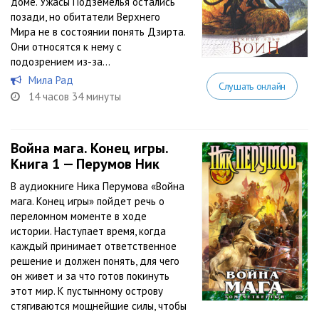
доме. Ужасы Подземелья остались
позади, но обитатели Верхнего
Мира не в состоянии понять Дзирта.
Они относятся к нему с
подозрением из-за...
Мила Рад
Слушать онлайн
14 часов 34 минуты
Война мага. Конец игры.
Книга 1 — Перумов Ник
В аудиокниге Ника Перумова «Война
мага. Конец игры» пойдет речь о
переломном моменте в ходе
истории. Наступает время, когда
каждый принимает ответственное
решение и должен понять, для чего
он живет и за что готов покинуть
этот мир. К пустынному острову
стягиваются мощнейшие силы, чтобы