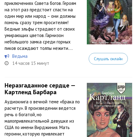
приключениях Совета богов. Героям
на этот раз предстоит спасти на
один мир или народ – они должны
помочь сразу трем просителям!
Бедные эльфы страдают от своих
умирающих цветов. Гарнизон
небольшого замка среди горных
пиков осаждают толпы нежити....
Ведьма
Слушать онлайн
14 часов 15 минут
Неразгаданное сердце —
Картленд Барбара
Аудиокнига о вечной теме «брака по
расчету». В произведении ведется
речь о богатой, но
малопривлекательной девушке из
США по имени Вирджиния. Мать
героини, которую привлекает