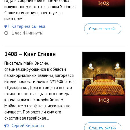
года в сборнике «Всё предельно»,
выпущенном издательством Scribner.
Сюжетная линия повествует о
писателе...
Катерина Сычева
Слушать онлайн
1 час 44 минуты
1408 — Кинг Стивен
Писатель Майк Энслин,
специализирующийся в области
паранормальных явлений, загорелся
идеей провести ночь в №1408 отеля
«Дельфин». Дело в том, что все до
единого постояльцы этого номера
кончали жизнь самоубийством.
Майка же этот факт нисколько не
смущает. Поможет ли ему его
счастливая гавайская...
Сергей Кирсанов
Слушать онлайн