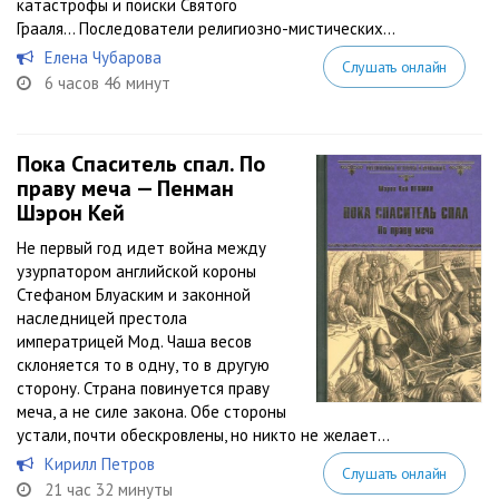
катастрофы и поиски Святого
Грааля… Последователи религиозно-мистических...
Елена Чубарова
Слушать онлайн
6 часов 46 минут
Пока Спаситель спал. По
праву меча — Пенман
Шэрон Кей
Не первый год идет война между
узурпатором английской короны
Стефаном Блуаским и законной
наследницей престола
императрицей Мод. Чаша весов
склоняется то в одну, то в другую
сторону. Страна повинуется праву
меча, а не силе закона. Обе стороны
устали, почти обескровлены, но никто не желает...
Кирилл Петров
Слушать онлайн
21 час 32 минуты