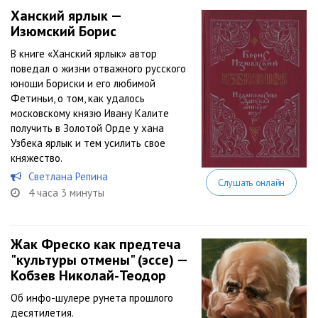
Ханский ярлык —
Изюмский Борис
В книге «Ханский ярлык» автор
поведал о жизни отважного русского
юноши Бориски и его любимой
Фетиньи, о том, как удалось
московскому князю Ивану Калите
получить в Золотой Орде у хана
Узбека ярлык и тем усилить свое
княжество.
Светлана Репина
Слушать онлайн
4 часа 3 минуты
Жак Фреско как предтеча
"культуры отмены" (эссе) —
Кобзев Николай-Теодор
Об инфо-шулере рунета прошлого
десятилетия.