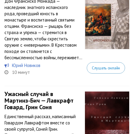
Дон Франсиско Монкада —
наследник знатного испанского
рода, проведший юность в
монастыре и воспитанный святыми
отцами. Франсиско — рыцарь без
страха и упрека — стремится в
Святую землю, чтобы скрестить
оружие с «неверными». В Крестовом
походе он столкнется с
бессмысленностью войны, переживет...
Юрий Новиков
Слушать онлайн
10 минут
Ужасный случай в
Мартинз-Бич — Лавкрафт
Говард, Грин Соня
Единственный рассказ, написанный
Говардом Лавкрафтом вместе со
своей супругой, Соней Грин.