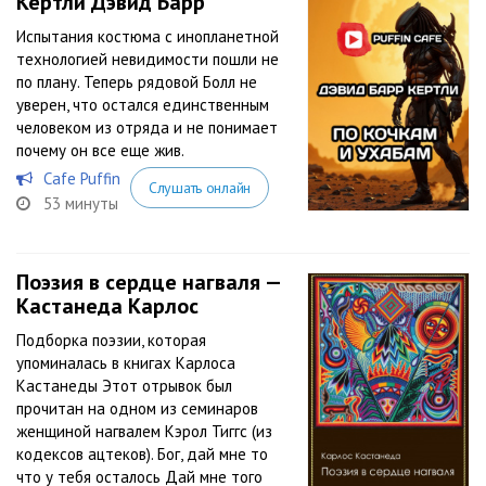
Кертли Дэвид Барр
Испытания костюма с инопланетной
технологией невидимости пошли не
по плану. Теперь рядовой Болл не
уверен, что остался единственным
человеком из отряда и не понимает
почему он все еще жив.
Cafe Puffin
Слушать онлайн
53 минуты
Поэзия в сердце нагваля —
Кастанеда Карлос
Подборка поэзии, которая
упоминалась в книгах Карлоса
Кастанеды Этот отрывок был
прочитан на одном из семинаров
женщиной нагвалем Кэрол Тиггс (из
кодексов ацтеков). Бог, дай мне то
что у тебя осталось Дай мне того