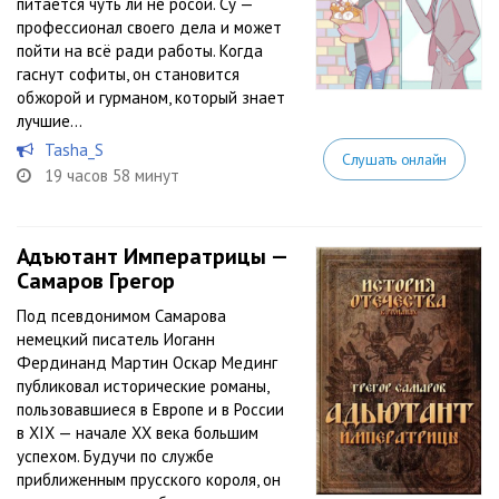
питается чуть ли не росой. Су —
профессионал своего дела и может
пойти на всё ради работы. Когда
гаснут софиты, он становится
обжорой и гурманом, который знает
лучшие...
Tasha_S
Слушать онлайн
19 часов 58 минут
Адъютант Императрицы —
Самаров Грегор
Под псевдонимом Самарова
немецкий писатель Иоганн
Фердинанд Мартин Оскар Мединг
публиковал исторические романы,
пользовавшиеся в Европе и в России
в XIX — начале XX века большим
успехом. Будучи по службе
приближенным прусского короля, он