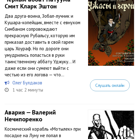
Смит Кларк Эштон
Два друга-воина, Зобал-лучник и
Кушара-копейщик, вместе с евнухом
Симбаном сопровождают
прекрасную Рубальсу, которую им
приказал доставить в свой гарем
царь Хоураф. Но по дороге они
умудрились попасться в руки
таинственному аббату Уджуку… И
даже если они сумеют выйти с
честью из его логова — что...
Олег Булдаков
Слушать онлайн
1 час 2 минуты
Авария — Валерий
Нечипоренко
Космический корабль «Мотылек» при
посадке на Луну не попал в