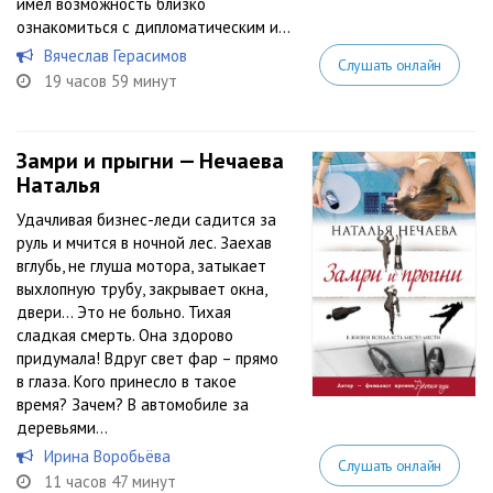
имел возможность близко
ознакомиться с дипломатическим и...
Вячеслав Герасимов
Слушать онлайн
19 часов 59 минут
Замри и прыгни — Нечаева
Наталья
Удачливая бизнес-леди садится за
руль и мчится в ночной лес. Заехав
вглубь, не глуша мотора, затыкает
выхлопную трубу, закрывает окна,
двери… Это не больно. Тихая
сладкая смерть. Она здорово
придумала! Вдруг свет фар – прямо
в глаза. Кого принесло в такое
время? Зачем? В автомобиле за
деревьями...
Ирина Воробьёва
Слушать онлайн
11 часов 47 минут