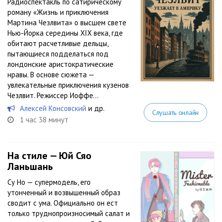
Радиоспектакль по сатирическому
роману «Жизнь и приключения
Мартина Чезлвита» о высшем свете
Нью-Йорка середины XIX века, где
обитают расчетливые дельцы,
пытающиеся подделаться под
лондонские аристократические
нравы. В основе сюжета —
увлекательные приключения кузенов
Чезлвит. Режиссер Иоффе...
Алексей Консовский
и др.
Слушать онлайн
1 час 38 минут
На стиле — Юй Сяо
Ланьшань
Су Но — супермодель, его
утонченный и возвышенный образ
сводит с ума. Официально он ест
только труднопроизносимый салат и