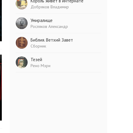
Король живет в интернате
Добряков Владимир
Умиралище
Росляков Александр
Библия. Ветхий Завет
Сборник
Тезей
Рено Мэри