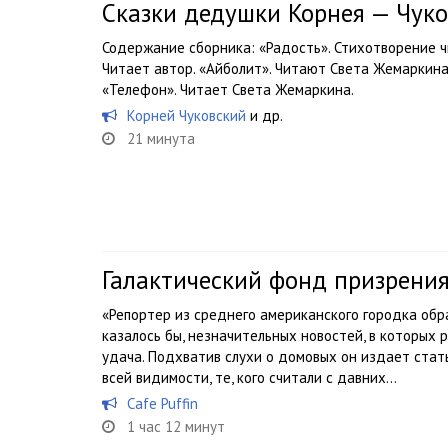
Сказки дедушки Корнея — Чук
Содержание сборника: «Радость». Стихотворение ч
Читает автор. «Айболит». Читают Света Жемаркина,
«Телефон». Читает Света Жемаркина.
Корней Чуковский
и др.
21 минута
Галактический фонд призрени
«Репортер из среднего американского городка обр
казалось бы, незначительных новостей, в которых
удача. Подхватив слухи о домовых он издает стать
всей видимости, те, кого считали с давних...
Cafe Puffin
1 час 12 минут