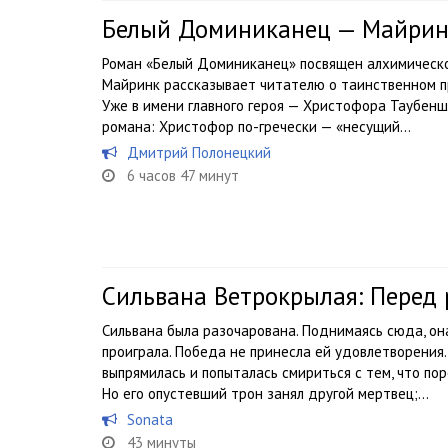
Белый Доминиканец — Майринк
Роман «Белый Доминиканец» посвящен алхимическо
Майринк рассказывает читателю о таинственном п
Уже в имени главного героя — Христофора Таубен
романа: Христофор по-гречески — «несущий...
Дмитрий Полонецкий
6 часов 47 минут
Сильвана Ветрокрылая: Перед 
Сильвана была разочарована. Поднимаясь сюда, он
проиграла. Победа не принесла ей удовлетворения.
выпрямилась и попыталась смириться с тем, что пор
Но его опустевший трон занял другой мертвец;...
Sonata
43 минуты