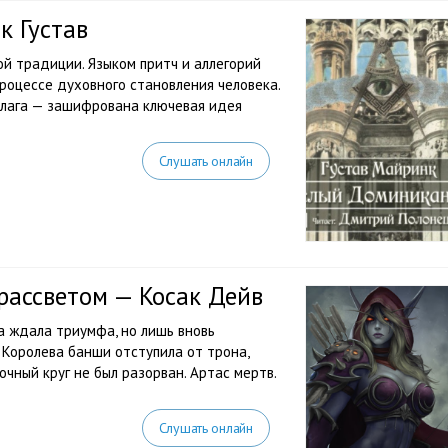
 Густав
й традиции. Языком притч и аллегорий
роцессе духовного становления человека.
шлага — зашифрована ключевая идея
Слушать онлайн
рассветом — Косак Дейв
а ждала триумфа, но лишь вновь
 Королева банши отступила от трона,
очный круг не был разорван. Артас мертв.
Слушать онлайн