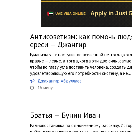
Антисоветизм: как помочь люд
ереси — Джангир
Гуманизм <…> наступит во вселенной не тогда, ког
правые — левые, а тогда, когда эти две силы, самы
чтобы во главу угла поставить человека, создать 
удовлетворяющую его потребности систему, а не...
Джахангир Абдуллаев
16 минут
Братья — Бунин Иван
Радиопостановка по одноименному рассказу. Исто
цейлонского рикши и богатого колонизатора, которо