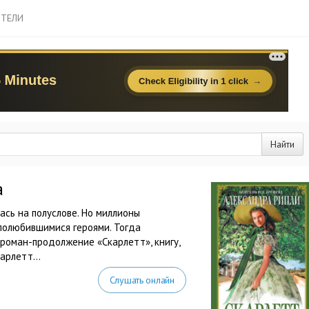
ТЕЛИ
Найти
а
ась на полуслове. Но миллионы
 полюбившимися героями. Тогда
роман-продолжение «Cкарлетт», книгу,
арлетт...
Слушать онлайн