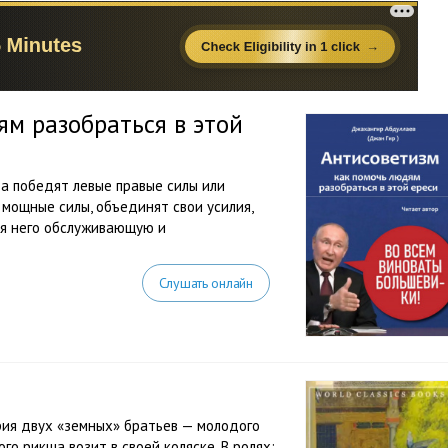
ям разобраться в этой
да победят левые правые силы или
е мощные силы, объединят свои усилия,
для него обслуживающую и
Слушать онлайн
рия двух «земных» братьев — молодого
го рикша возит в своей коляске. В ролях: