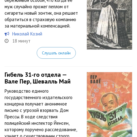
бережливой особой, что когда ее
муж случайно прожег пеплом от
сигареты новый зонтик, она решает
обратиться в страховую компанию
за материальной компенсацией.
Николай Козий
18 минут
Слушать онлайн
Гибель 31-го отдела —
Вале Пер, Шевалль Май
Руководство единого
государственного издательского
концерна получает анонимное
письмо с угрозой взорвать Дом
Прессы. В ходе следствия
полицейский инспектор Йенсен,
которому поручено расследование,
узнает о существовании строго