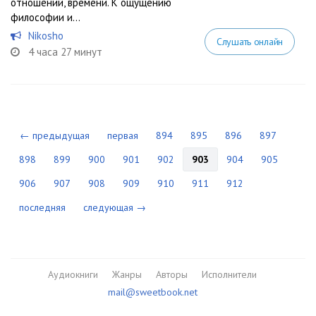
отношений, времени. К ощущению
философии и...
Nikosho
Слушать онлайн
4 часа 27 минут
← предыдущая
первая
894
895
896
897
898
899
900
901
902
903
904
905
906
907
908
909
910
911
912
последняя
следующая →
Аудиокниги
Жанры
Авторы
Исполнители
mail@sweetbook.net