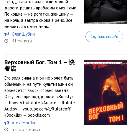
склад, выпить пива после долгой
дороги, решить проблемы с ментами.
По кошке — из рогатки, женщину —
на ночь, а завтра снова в рейс. Все
меняется в один день.
Олег Шубин
Слушать онлайн
41 минута
Верховный Бог. Том 1 — 快
餐店
Его воля сильна и он не хочет быть
обычным, и на пути культивации он
вознесётся ввысь, словно звезда.
Озвучено при поддержке: «Boosty»
— boosty.to/rulate «Aulate — Rulate
Audio» — youtube.com/c/Rulateoff
«Booklis» — booklis.com
Alex_Mordan
3 часа 5 минут