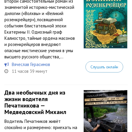
Второй самостоятельный роман из
знаменитой историко-мистической
дилогии («Волхвы» и «Великий
розенкрейцер»), посвященной
событиям блистательной эпохи
Екатерины II. Одиозный граф
Калиостро, тайные ордена масонов
и розенкрейцеров внедряют
опасные мистические учения в умы
высшего русского общества,...
Вячеслав Герасимов
Слушать онлайн
11 часов 39 минут
Два необычных дня из
жизни водителя
Печатникова —
Медведовский Михаил
Водитель Печатников живёт
спокойно и размеренно: приехать на