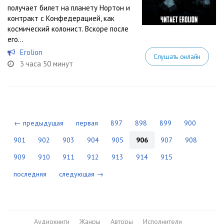
получает билет на планету Нортон и
контракт с Конфедерацией, как
космический колонист. Вскоре после
его...
Erolion
Слушать онлайн
3 часа 50 минут
← предыдущая
первая
897
898
899
900
901
902
903
904
905
906
907
908
909
910
911
912
913
914
915
последняя
следующая →
Аудиокниги
Жанры
Авторы
Исполнители