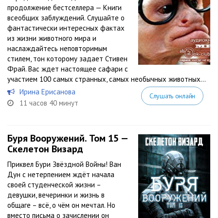
продолжение бестселлера — Книги
всеобщих заблуждений. Слушайте о
фантастически интересных фактах
из жизни животного мира и
наслаждайтесь неповторимым
стилем, тон которому задает Стивен
Фрай. Вас ждет настоящее сафари с
участием 100 самых странных, самых необычных животных...
Ирина Ерисанова
Слушать онлайн
11 часов 40 минут
Буря Вооружений. Том 15 —
Скелетон Визард
Приквел Бури Звёздной Войны! Ван
Дун с нетерпением ждёт начала
своей студенческой жизни –
девушки, вечеринки и жизнь в
общаге – всё, о чём он мечтал. Но
вместо письма о зачислении он