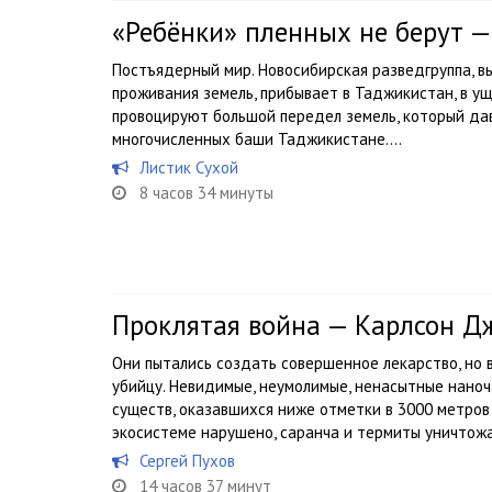
«Ребёнки» пленных не берут —
Постъядерный мир. Новосибирская разведгруппа, в
проживания земель, прибывает в Таджикистан, в ущ
провоцируют большой передел земель, который дав
многочисленных баши Таджикистане....
Листик Сухой
8 часов 34 минуты
Проклятая война — Карлсон Д
Они пытались создать совершенное лекарство, но 
убийцу. Невидимые, неумолимые, ненасытные нано
существ, оказавшихся ниже отметки в 3000 метров 
экосистеме нарушено, саранча и термиты уничтожа
Сергей Пухов
14 часов 37 минут