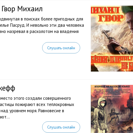
 Гвор Михаил
ыдвинутая в поисках более пригодных для
елье Пасруд. И невольно эти два человека
но назревал в расколотом на владения
Слушать онлайн
жефф
вместо этого создали совершенного
частицы пожирают всех теплокровных
над уровнем моря. Равновесие в
ют...
Слушать онлайн