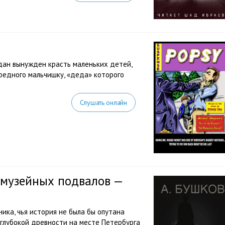
дан вынужден красть маленьких детей,
редного мальчишку, «деда» которого
Слушать онлайн
 музейных подвалов —
ника, чья история не была бы опутана
в глубокой древности на месте Петербурга