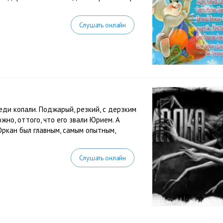
Слушать онлайн
реди копали. Поджарый, резкий, с дерзким
но, оттого, что его звали Юрием. А
Юркан был главным, самым опытным,
Слушать онлайн