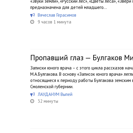
«Звуки земли», «Русский лес», «Цветы леса», «Звери 
предназначена для детей младшего...
Вячеслав Герасимов
9 часов 1 минута
Пропавший глаз — Булгаков М
Записки юного врача – с этого цикла рассказов на
М.А.Булгакова. В основу «Записок юного врача» лег
относящиеся к периоду работы Булгакова земским 
Смоленской губернии.
ЛАУДАНУМ Выпей
32 минуты