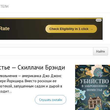
ТЕЛИ
Найти
стье — Скиллачи Брэнди
 увольнения — американка Джо Джонс
ере Йоркшира. Вместо роскоши ее
иотекой, запущенным садом и дырой в
одит...
Слушать онлайн